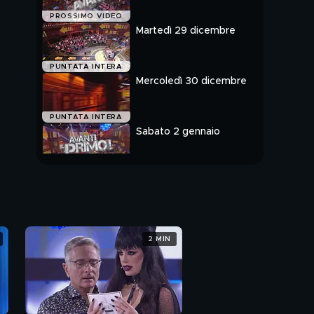
PROSSIMO VIDEO
Martedì 29 dicembre
PUNTATA INTERA
Mercoledì 30 dicembre
PUNTATA INTERA
Sabato 2 gennaio
PUNTATA INTERA
2 MIN