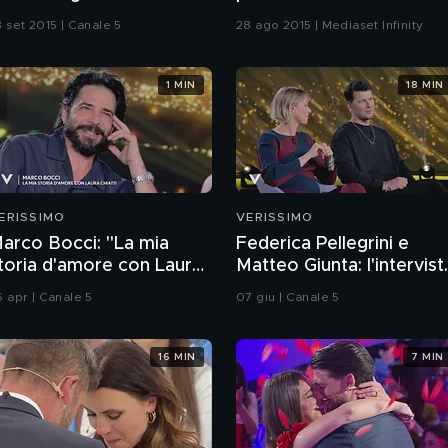
3 set 2015 | Canale 5
28 ago 2015 | Mediaset Infinity
1 MIN
18 MIN
ERISSIMO
VERISSIMO
arco Bocci: "La mia
Federica Pellegrini e
toria d'amore con Laura
Matteo Giunta: l'intervist
hiatti"
integrale
6 apr | Canale 5
07 giu | Canale 5
16 MIN
7 MIN