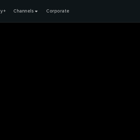
ty+
Channels
Corporate