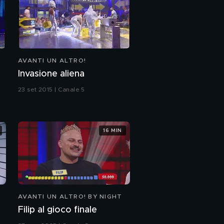
AVANTI UN ALTRO!
Invasione aliena
23 set 2015 | Canale 5
16 MIN
AVANTI UN ALTRO! BY NIGHT
Filip al gioco finale