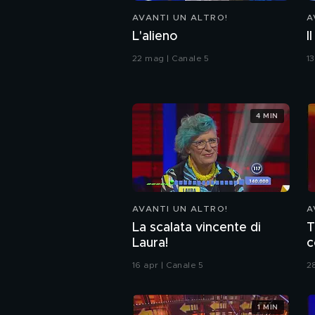
AVANTI UN ALTRO!
A
L'alieno
I
22 mag | Canale 5
13
4 MIN
AVANTI UN ALTRO!
A
La scalata vincente di
T
Laura!
c
d
16 apr | Canale 5
2
1 MIN