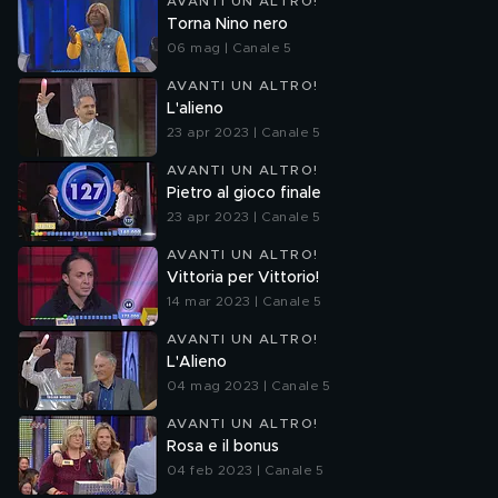
AVANTI UN ALTRO!
Torna Nino nero
06 mag | Canale 5
AVANTI UN ALTRO!
L'alieno
23 apr 2023 | Canale 5
AVANTI UN ALTRO!
Pietro al gioco finale
23 apr 2023 | Canale 5
AVANTI UN ALTRO!
Vittoria per Vittorio!
14 mar 2023 | Canale 5
AVANTI UN ALTRO!
L'Alieno
04 mag 2023 | Canale 5
AVANTI UN ALTRO!
Rosa e il bonus
04 feb 2023 | Canale 5