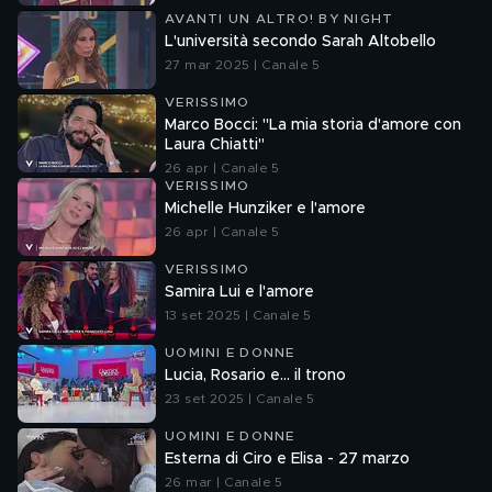
AVANTI UN ALTRO! BY NIGHT
L'università secondo Sarah Altobello
27 mar 2025 | Canale 5
VERISSIMO
Marco Bocci: "La mia storia d'amore con
Laura Chiatti"
26 apr | Canale 5
VERISSIMO
Michelle Hunziker e l'amore
26 apr | Canale 5
VERISSIMO
Samira Lui e l'amore
13 set 2025 | Canale 5
UOMINI E DONNE
Lucia, Rosario e... il trono
23 set 2025 | Canale 5
UOMINI E DONNE
Esterna di Ciro e Elisa - 27 marzo
26 mar | Canale 5