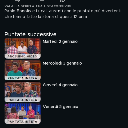
VAI ALLA SERIE
LA TUA LISTA
CONDIVIDI
Paolo Bonolis e Luca Laurenti con le puntate più divertenti
che hanno fatto la storia di questi 12 anni
Puntate successive
Martedì 2 gennaio
PROSSIMO VIDEO
Mercoledì 3 gennaio
PUNTATA INTERA
Giovedì 4 gennaio
PUNTATA INTERA
Venerdì 5 gennaio
PUNTATA INTERA