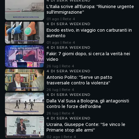
4 DI SERA WEEKEND
L'Italia scrive all'Europa: "Riunione urgente
sull'immigrazione"
01 ago | Rete 4
4 DI SERA WEEKEND
Esodo estivo, in viaggio con carburanti in
aumento
01 ago | Rete 4
4 DI SERA WEEKEND
Fakir: 7 giorni dopo, si cerca la verità nei
video
26 lug | Rete 4
4 DI SERA WEEKEND
Antonio Polito: "Serve un patto
trasversale contro la violenza"
26 lug | Rete 4
4 DI SERA WEEKEND
Dalla Val Susa a Bologna, gli antagonisti
contro le forze dell'ordine
26 lug | Rete 4
4 DI SERA WEEKEND
Ucraina, Giuseppe Conte: "Se vinco le
Primarie stop alle armi"
02 ago | Rete 4