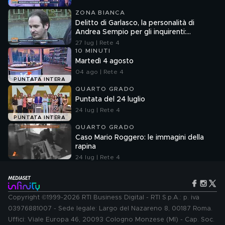
ZONA BIANCA
Delitto di Garlasco, la personalità di
Andrea Sempio per gli inquirenti:
"Ossessionato e bugiardo"
27 lug | Rete 4
10 MINUTI
Martedì 4 agosto
04 ago | Rete 4
PUNTATA INTERA
QUARTO GRADO
Puntata del 24 luglio
24 lug | Rete 4
PUNTATA INTERA
QUARTO GRADO
Caso Mario Roggero: le immagini della
rapina
24 lug | Rete 4
Copyright ©1999-2026 RTI Business Digital - RTI S.p.A.: p. iva
03976881007 - Sede legale: Largo del Nazareno 8, 00187 Roma.
Uffici: Viale Europa 46, 20093 Cologno Monzese (MI) - Cap. Soc.