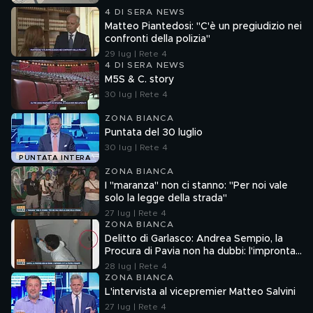
4 DI SERA NEWS
Matteo Piantedosi: "C'è un pregiudizio nei
confronti della polizia"
29 lug | Rete 4
4 DI SERA NEWS
M5S & C. story
30 lug | Rete 4
ZONA BIANCA
Puntata del 30 luglio
30 lug | Rete 4
PUNTATA INTERA
ZONA BIANCA
I "maranza" non ci stanno: "Per noi vale
solo la legge della strada"
27 lug | Rete 4
ZONA BIANCA
Delitto di Garlasco: Andrea Sempio, la
Procura di Pavia non ha dubbi: l'impronta
33 è la pistola fumante
28 lug | Rete 4
ZONA BIANCA
L'intervista al vicepremier Matteo Salvini
27 lug | Rete 4