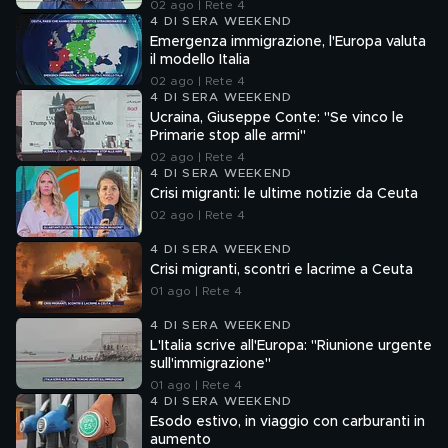
Mendolicchio
02 ago | Rete 4
4 DI SERA WEEKEND
Emergenza immigrazione, l'Europa valuta
il modello Italia
02 ago | Rete 4
4 DI SERA WEEKEND
Ucraina, Giuseppe Conte: "Se vinco le
Primarie stop alle armi"
02 ago | Rete 4
4 DI SERA WEEKEND
Crisi migranti: le ultime notizie da Ceuta
02 ago | Rete 4
4 DI SERA WEEKEND
Crisi migranti, scontri e lacrime a Ceuta
01 ago | Rete 4
4 DI SERA WEEKEND
L'Italia scrive all'Europa: "Riunione urgente
sull'immigrazione"
01 ago | Rete 4
4 DI SERA WEEKEND
Esodo estivo, in viaggio con carburanti in
aumento