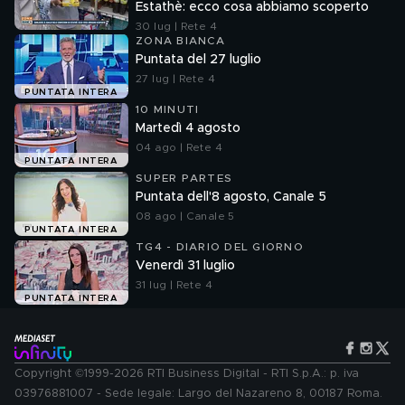
Estathè: ecco cosa abbiamo scoperto
30 lug | Rete 4
ZONA BIANCA
Puntata del 27 luglio
27 lug | Rete 4
PUNTATA INTERA
10 MINUTI
Martedì 4 agosto
04 ago | Rete 4
PUNTATA INTERA
SUPER PARTES
Puntata dell'8 agosto, Canale 5
08 ago | Canale 5
PUNTATA INTERA
TG4 - DIARIO DEL GIORNO
Venerdì 31 luglio
31 lug | Rete 4
PUNTATA INTERA
Copyright ©1999-2026 RTI Business Digital - RTI S.p.A.: p. iva
03976881007 - Sede legale: Largo del Nazareno 8, 00187 Roma.