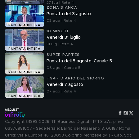
"Ossessionato e bugiardo"
27 lug | Rete 4
ZONA BIANCA
Puntata del 3 agosto
03 ago | Rete 4
PUNTATA INTERA
10 MINUTI
Venerdì 31 luglio
31 lug | Rete 4
PUNTATA INTERA
SUPER PARTES
Puntata dell'8 agosto, Canale 5
08 ago | Canale 5
PUNTATA INTERA
TG4 - DIARIO DEL GIORNO
Venerdì 7 agosto
07 ago | Rete 4
PUNTATA INTERA
Copyright ©1999-2026 RTI Business Digital - RTI S.p.A.: p. iva
03976881007 - Sede legale: Largo del Nazareno 8, 00187 Roma.
Uffici: Viale Europa 46, 20093 Cologno Monzese (MI) - Cap. Soc.