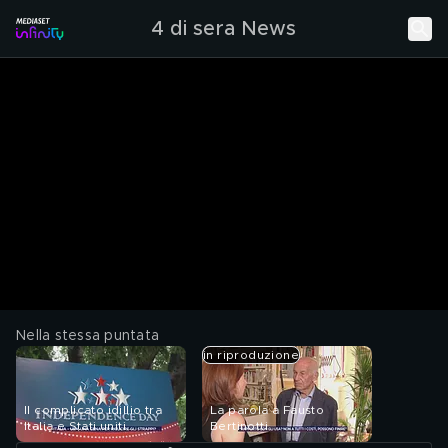
4 di sera News
Nella stessa puntata
in riproduzione
Il complicato idillio tra
La parola a Fausto
Italia e Stati uniti
Bertinotti
d'America