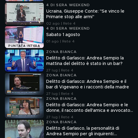
4 DI SERA WEEKEND
Ucraina, Giuseppe Conte: "Se vinco le
Primarie stop alle armi"
02 ago | Rete 4
4 DI SERA WEEKEND
Sabato 1 agosto
01 ago | Rete 4
PUNTATA INTERA
ZONA BIANCA
Delitto di Garlasco: Andrea Sempio la
mattina del delitto è stato in un bar?
27 lug | Rete 4
ZONA BIANCA
Delitto di Garlasco: Andrea Sempio e il
bar di Vigevano e i racconti della madre
27 lug | Rete 4
ZONA BIANCA
Delitto di Garlasco: Andrea Sempio e le
donne, il racconto dell'amica e avvocato
Angela Taccia
27 lug | Rete 4
ZONA BIANCA
Delitto di Garlasco, la personalità di
Andrea Sempio per gli inquirenti: