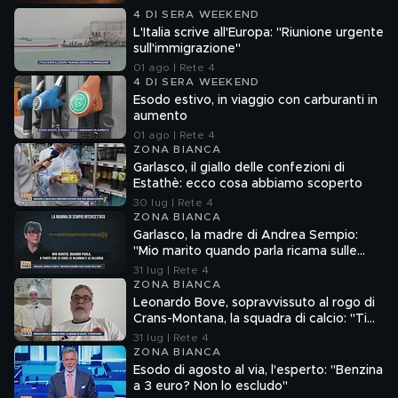
4 DI SERA WEEKEND
L'Italia scrive all'Europa: "Riunione urgente
sull'immigrazione"
01 ago | Rete 4
4 DI SERA WEEKEND
Esodo estivo, in viaggio con carburanti in
aumento
01 ago | Rete 4
ZONA BIANCA
Garlasco, il giallo delle confezioni di
Estathè: ecco cosa abbiamo scoperto
30 lug | Rete 4
ZONA BIANCA
Garlasco, la madre di Andrea Sempio:
"Mio marito quando parla ricama sulle
cose"
31 lug | Rete 4
ZONA BIANCA
Leonardo Bove, sopravvissuto al rogo di
Crans-Montana, la squadra di calcio: "Ti
aspettiamo"
31 lug | Rete 4
ZONA BIANCA
Esodo di agosto al via, l'esperto: "Benzina
a 3 euro? Non lo escludo"