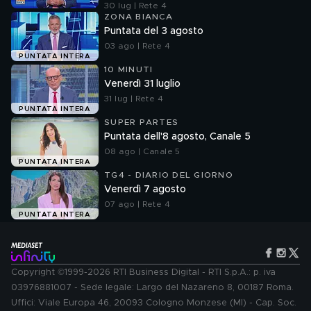
30 lug | Rete 4
ZONA BIANCA
Puntata del 3 agosto
03 ago | Rete 4
PUNTATA INTERA
10 MINUTI
Venerdì 31 luglio
31 lug | Rete 4
PUNTATA INTERA
SUPER PARTES
Puntata dell'8 agosto, Canale 5
08 ago | Canale 5
PUNTATA INTERA
TG4 - DIARIO DEL GIORNO
Venerdì 7 agosto
07 ago | Rete 4
PUNTATA INTERA
Copyright ©1999-2026 RTI Business Digital - RTI S.p.A.: p. iva
03976881007 - Sede legale: Largo del Nazareno 8, 00187 Roma.
Uffici: Viale Europa 46, 20093 Cologno Monzese (MI) - Cap. Soc.