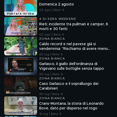
Domenica 2 agosto
02 ago | Rete 4
PUNTATA INTERA
4 DI SERA WEEKEND
Rieti: incidente tra pullman e camper, 6
morti e 30 feriti
02 ago | Rete 4
ZONA BIANCA
Caldo record e nel pavese già si
vendemmia: "Rischiamo di avere meno
vino"
30 lug | Rete 4
ZONA BIANCA
Garlasco, il giallo dell'ordinanza di
Vigevano sulle bottiglie senza tappo
30 lug | Rete 4
ZONA BIANCA
Caso Garlasco e il sopralluogo dei
Carabinieri
30 lug | Rete 4
ZONA BIANCA
Crans-Montana, la storia di Leonardo
Bove, dato per disperso nel rogo
31 lug | Rete 4