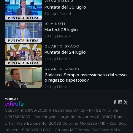
ZONA BIANCA
Puntata del 30 luglio
30 lug | Rete 4
PUNTATA INTERA
10 MINUTI
Martedì 28 luglio
28 lug | Rete 4
PUNTATA INTERA
QUARTO GRADO
Puntata del 24 luglio
24 lug | Rete 4
PUNTATA INTERA
QUARTO GRADO
Garlasco: Sempio ossessionato dal sesso
o ragazzo rispettoso?
24 lug | Rete 4
Copyright ©1999-2026 RTI Business Digital - RTI S.p.A.: p. iva
03976881007 - Sede legale: Largo del Nazareno 8, 00187 Roma.
Uffici: Viale Europa 46, 20093 Cologno Monzese (MI) - Cap. Soc.
int. vers. € 500.000.007 - Gruppo MFE Media For Europe N.V. -