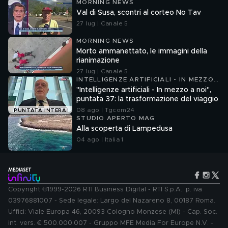
MORNING NEWS
Val di Susa, scontri al corteo No Tav
27 lug | Canale 5
MORNING NEWS
Morto ammanettato, le immagini della
rianimazione
27 lug | Canale 5
INTELLIGENZE ARTIFICIALI - IN MEZZO
A NOI
"Intelligenze artificiali - In mezzo a noi",
puntata 37: la trasformazione del viaggio
08 ago | Tgcom24
PUNTATA INTERA
STUDIO APERTO MAG
Alla scoperta di Lampedusa
04 ago | Italia 1
Copyright ©1999-2026 RTI Business Digital - RTI S.p.A.: p. iva
03976881007 - Sede legale: Largo del Nazareno 8, 00187 Roma.
Uffici: Viale Europa 46, 20093 Cologno Monzese (MI) - Cap. Soc.
int. vers. € 500.000.007 - Gruppo MFE Media For Europe N.V. -