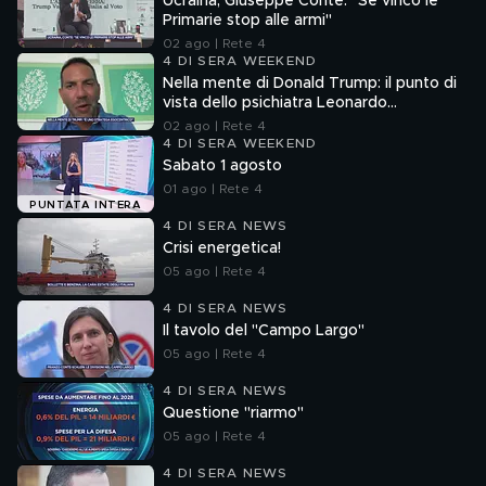
Ucraina, Giuseppe Conte: "Se vinco le
Primarie stop alle armi"
02 ago | Rete 4
4 DI SERA WEEKEND
Nella mente di Donald Trump: il punto di
vista dello psichiatra Leonardo
Mendolicchio
02 ago | Rete 4
4 DI SERA WEEKEND
Sabato 1 agosto
01 ago | Rete 4
PUNTATA INTERA
4 DI SERA NEWS
Crisi energetica!
05 ago | Rete 4
4 DI SERA NEWS
Il tavolo del "Campo Largo"
05 ago | Rete 4
4 DI SERA NEWS
Questione "riarmo"
05 ago | Rete 4
4 DI SERA NEWS