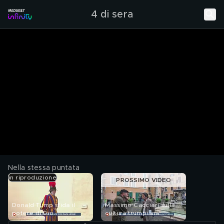
4 di sera
Nella stessa puntata
in riproduzione
PROSSIMO VIDEO
Donald Tump sfida il
Massimo Cacciari sulla
potere di Dio
cultura trumpiana