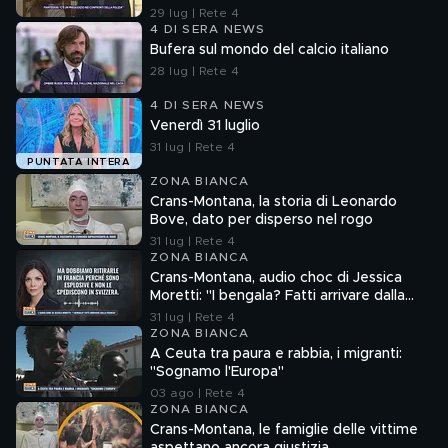
29 lug | Rete 4
4 DI SERA NEWS
Bufera sul mondo del calcio italiano
28 lug | Rete 4
4 DI SERA NEWS
Venerdì 31 luglio
31 lug | Rete 4
PUNTATA INTERA
ZONA BIANCA
Crans-Montana, la storia di Leonardo
Bove, dato per disperso nel rogo
31 lug | Rete 4
ZONA BIANCA
Crans-Montana, audio choc di Jessica
Moretti: "I bengala? Fatti arrivare dalla
Francia"
31 lug | Rete 4
ZONA BIANCA
A Ceuta tra paura e rabbia, i migranti:
"Sognamo l'Europa"
03 ago | Rete 4
ZONA BIANCA
Crans-Montana, le famiglie delle vittime