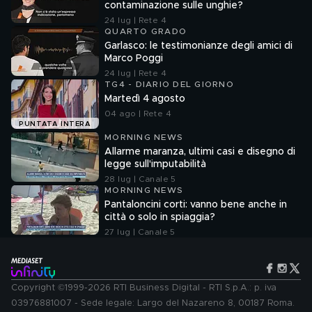
contaminazione sulle unghie?
24 lug | Rete 4
QUARTO GRADO
Garlasco: le testimonianze degli amici di
Marco Poggi
24 lug | Rete 4
TG4 - DIARIO DEL GIORNO
Martedì 4 agosto
04 ago | Rete 4
PUNTATA INTERA
MORNING NEWS
Allarme maranza, ultimi casi e disegno di
legge sull'imputabilità
28 lug | Canale 5
MORNING NEWS
Pantaloncini corti: vanno bene anche in
città o solo in spiaggia?
27 lug | Canale 5
Copyright ©1999-2026 RTI Business Digital - RTI S.p.A.: p. iva
03976881007 - Sede legale: Largo del Nazareno 8, 00187 Roma.