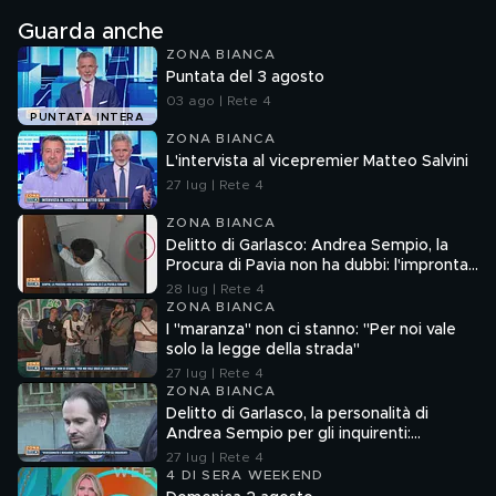
Guarda anche
ZONA BIANCA
Puntata del 3 agosto
03 ago | Rete 4
PUNTATA INTERA
ZONA BIANCA
L'intervista al vicepremier Matteo Salvini
27 lug | Rete 4
ZONA BIANCA
Delitto di Garlasco: Andrea Sempio, la
Procura di Pavia non ha dubbi: l'impronta
33 è la pistola fumante
28 lug | Rete 4
ZONA BIANCA
I "maranza" non ci stanno: "Per noi vale
solo la legge della strada"
27 lug | Rete 4
ZONA BIANCA
Delitto di Garlasco, la personalità di
Andrea Sempio per gli inquirenti:
"Ossessionato e bugiardo"
27 lug | Rete 4
4 DI SERA WEEKEND