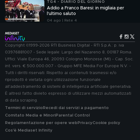
TG4 - DIARIO DEL GIORNO
Addio a Franco Baresi: in migliaia per
l'ultimo saluto
04 ago | Rete 4
Copyright ©1999-2026 RTI Business Digital - RTI S.p.A.: p. iva
03976881007 - Sede legale: Largo del Nazareno 8, 00187 Roma.
Uffici: Viale Europa 46, 20093 Cologno Monzese (MI) - Cap. Soc.
int. vers. € 500.000.007 - Gruppo MFE Media For Europe N.V. -
Tutti i diritti riservati. Rispetto ai contenuti trasmessi e/o
riprodotti è vietata ogni utilizzazione funzionale
all'addestramento di sistemi di intelligenza artificiale generativa.
È altresì fatto divieto espresso di utilizzare mezzi automatizzati
di data scraping.
Termini di servizio
Recedi dai servizi a pagamento
Comitato Media e Minori
Parental Control
Regolamentazione per opere web
Privacy
Cookie policy
Cos'è Mediaset Infinity