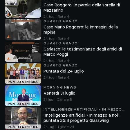
Caso Roggero: le parole della sorella di
Mazzarino
24 lug | Rete 4
QUARTO GRADO
Caso Mario Roggero: le immagini della
rapina
24 lug | Rete 4
QUARTO GRADO
Garlasco: le testimonianze degli amici di
Marco Poggi
24 lug | Rete 4
QUARTO GRADO
Puntata del 24 luglio
24 lug | Rete 4
PUNTATA INTERA
MORNING NEWS
Venerdì 31 luglio
31 lug | Canale 5
PUNTATA INTERA
INTELLIGENZE ARTIFICIALI - IN MEZZO
A NOI
"Intelligenze artificiali - In mezzo a noi",
puntata 35: il progetto Glasswing
25 lug | Tgcom24
PUNTATA INTERA