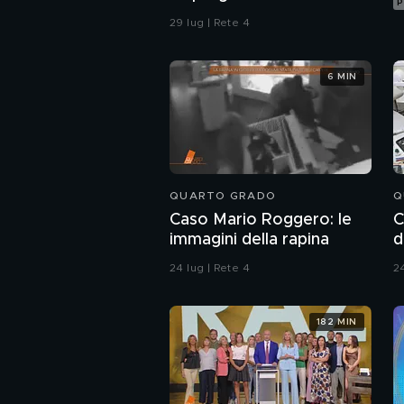
P
confronti della polizia"
29 lug | Rete 4
6 MIN
QUARTO GRADO
Q
Caso Mario Roggero: le
C
immagini della rapina
d
24 lug | Rete 4
24
182 MIN