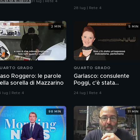
31 lug | Rete 4
UNTATA INTERA
28 lug | Rete 4
2 MIN
5 MIN
UARTO GRADO
QUARTO GRADO
aso Roggero: le parole
Garlasco: consulente
ella sorella di Mazzarino
Poggi, c'è stata
contaminazione sulle
 lug | Rete 4
24 lug | Rete 4
unghie?
98 MIN
11 MIN