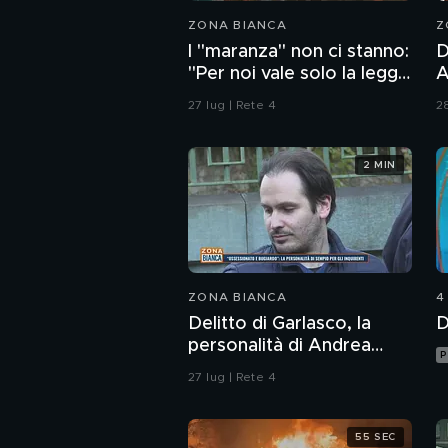
ZONA BIANCA
Z
I "maranza" non ci stanno:
D
"Per noi vale solo la legge
And
della strada"
P
27 lug | Rete 4
28
d
p
2 MIN
ZONA BIANCA
4
Delitto di Garlasco, la
D
personalità di Andrea
P
Sempio per gli inquirenti:
27 lug | Rete 4
"Ossessionato e
bugiardo"
55 SEC