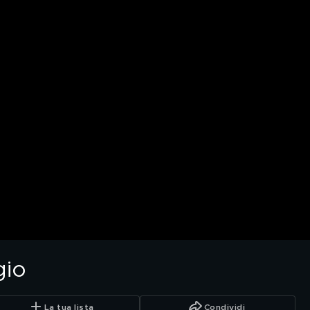
gio
La tua lista
Condividi