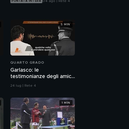
04 ago | Rete 4
PUNTATA INTERA
5 MIN
QUARTO GRADO
Garlasco: le
testimonianze degli amici
di Marco Poggi
24 lug | Rete 4
1 MIN