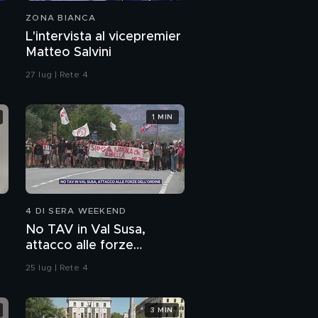
ZONA BIANCA
L'intervista al vicepremier
Matteo Salvini
27 lug | Rete 4
1 MIN
4 DI SERA WEEKEND
No TAV in Val Susa,
attacco alle forze
dell'ordine
25 lug | Rete 4
3 MIN