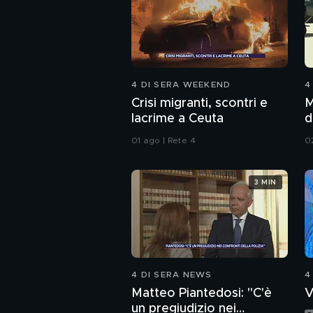
4 DI SERA WEEKEND
4
Crisi migranti, scontri e
M
lacrime a Ceuta
d
01 ago | Rete 4
0
3 MIN
4 DI SERA NEWS
4
Matteo Piantedosi: "C'è
V
un pregiudizio nei