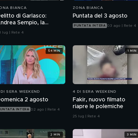
ONA BIANCA
ZONA BIANCA
elitto di Garlasco:
Puntata del 3 agosto
rea Sempio, la
03 ago | Rete 4
PUNTATA INTERA
rocura di Pavia non ha
 lug | Rete 4
ubbi: l'impronta 33 è la
istola fumante
54 MIN
1 MIN
 DI SERA WEEKEND
4 DI SERA WEEKEND
omenica 2 agosto
Fakir, nuovo filmato
riapre le polemiche
02 ago | Rete 4
UNTATA INTERA
25 lug | Rete 4
2 MIN
3 MIN