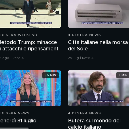
 DI SERA WEEKEND
4 DI SERA NEWS
etodo Trump: minacce
Città italiane nella morsa
i attacchi e ripensamenti
del Sole
2 ago | Rete 4
29 lug | Rete 4
55 MIN
3 MIN
 DI SERA NEWS
4 DI SERA NEWS
enerdì 31 luglio
Bufera sul mondo del
calcio italiano