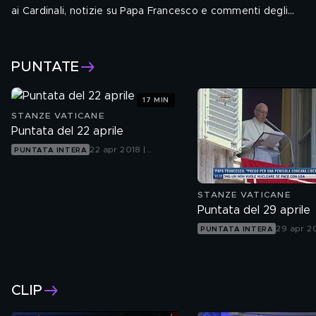
ai Cardinali, notizie su Papa Francesco e commenti degli
ospiti in studio.
Con: Fabio Marchese Ragona
.
PUNTATE
17 MIN
STANZE VATICANE
Puntata del 22 aprile
22 apr 2018 |
PUNTATA INTERA
Tgcom24
STANZE VATICANE
Puntata del 29 aprile
29 apr 20
PUNTATA INTERA
Tgcom2
CLIP