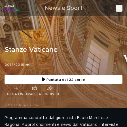
News e Sport
Stanze Vaticane
2017/2018
Puntata del 22 aprile
LA TUA LISTA
VALUTA
CONDIVIDI
2014 | Informazione
Programma condotto dal giornalista Fabio Marchese
Ragona. Approfondimenti e news dal Vaticano, interviste