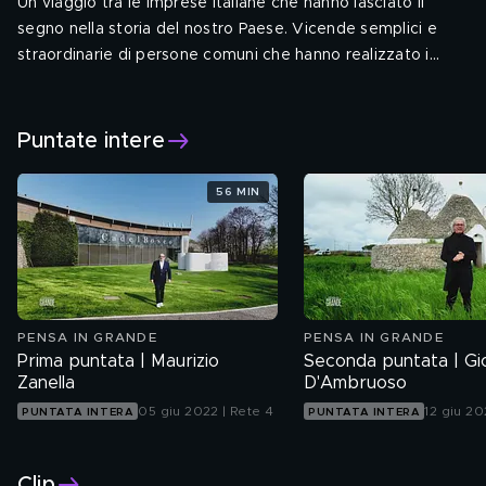
Un viaggio tra le imprese italiane che hanno lasciato il
segno nella storia del nostro Paese. Vicende semplici e
straordinarie di persone comuni che hanno realizzato i
propri sogni. Racconti emozionanti di chi dal nulla - con
impegno, determinazione e un tocco di genialità - ha
saputo realizzare qualcosa di irripetibile. Un omaggio a chi,
Puntate intere
acceso da una piccola idea, ha saputo "pensare in grande".
56 MIN
PENSA IN GRANDE
PENSA IN GRANDE
Prima puntata | Maurizio
Seconda puntata | Gi
Zanella
D'Ambruoso
05 giu 2022 | Rete 4
12 giu 20
PUNTATA INTERA
PUNTATA INTERA
Clip