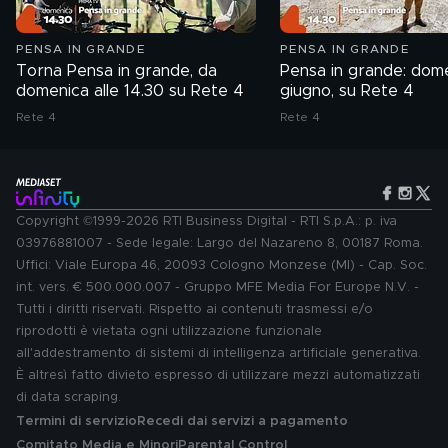
PENSA IN GRANDE
PENSA IN GRANDE
Torna Pensa in grande, da
Pensa in grande: dome
domenica alle 14.30 su Rete 4
giugno, su Rete 4
Rete 4
Rete 4
Copyright ©1999-2026 RTI Business Digital - RTI S.p.A.: p. iva
03976881007 - Sede legale: Largo del Nazareno 8, 00187 Roma.
Uffici: Viale Europa 46, 20093 Cologno Monzese (MI) - Cap. Soc.
int. vers. € 500.000.007 - Gruppo MFE Media For Europe N.V. -
Tutti i diritti riservati. Rispetto ai contenuti trasmessi e/o
riprodotti è vietata ogni utilizzazione funzionale
all'addestramento di sistemi di intelligenza artificiale generativa.
È altresì fatto divieto espresso di utilizzare mezzi automatizzati
di data scraping.
Termini di servizio
Recedi dai servizi a pagamento
Comitato Media e Minori
Parental Control