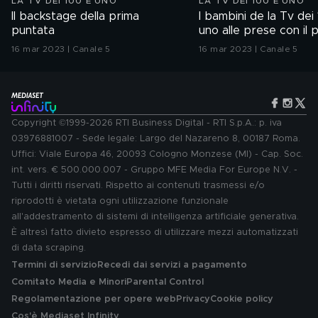
LA TV DEI 100 E UNO
LA TV DEI 100 E UNO
Il backstage della prima
I bambini de la Tv dei
puntata
uno alle prese con il 
colloquio di lavoro
16 mar 2023 | Canale 5
16 mar 2023 | Canale 5
Copyright ©1999-2026 RTI Business Digital - RTI S.p.A.: p. iva
03976881007 - Sede legale: Largo del Nazareno 8, 00187 Roma.
Uffici: Viale Europa 46, 20093 Cologno Monzese (MI) - Cap. Soc.
int. vers. € 500.000.007 - Gruppo MFE Media For Europe N.V. -
Tutti i diritti riservati. Rispetto ai contenuti trasmessi e/o
riprodotti è vietata ogni utilizzazione funzionale
all'addestramento di sistemi di intelligenza artificiale generativa.
È altresì fatto divieto espresso di utilizzare mezzi automatizzati
di data scraping.
Termini di servizio
Recedi dai servizi a pagamento
Comitato Media e Minori
Parental Control
Regolamentazione per opere web
Privacy
Cookie policy
Cos'è Mediaset Infinity