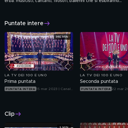
erba: musicisti, cantanti, filosofi, ballerini che si esibiranno
stupendo e coinvolgendo il pubblico.
Con: Piero Chiambretti
.
Puntate intere
146 MIN
LA TV DEI 100 E UNO
LA TV DEI 100 E UNO
Prima puntata
Seconda puntata
15 mar 2023 | Canale
22 mar 2
PUNTATA INTERA
PUNTATA INTERA
5
Canale 5
Clip
3 MIN