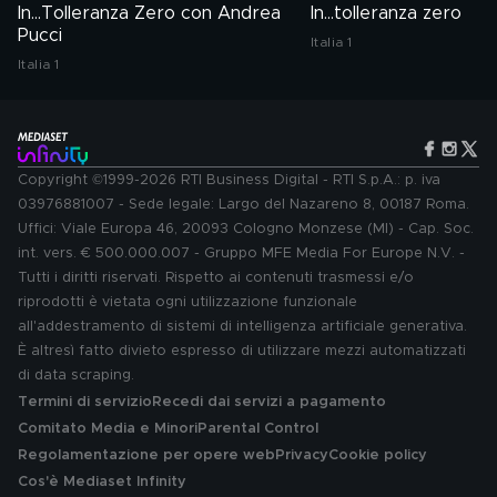
In...Tolleranza Zero con Andrea
In...tolleranza zero
Pucci
Italia 1
Italia 1
Copyright ©1999-2026 RTI Business Digital - RTI S.p.A.: p. iva
03976881007 - Sede legale: Largo del Nazareno 8, 00187 Roma.
Uffici: Viale Europa 46, 20093 Cologno Monzese (MI) - Cap. Soc.
int. vers. € 500.000.007 - Gruppo MFE Media For Europe N.V. -
Tutti i diritti riservati. Rispetto ai contenuti trasmessi e/o
riprodotti è vietata ogni utilizzazione funzionale
all'addestramento di sistemi di intelligenza artificiale generativa.
È altresì fatto divieto espresso di utilizzare mezzi automatizzati
di data scraping.
Termini di servizio
Recedi dai servizi a pagamento
Comitato Media e Minori
Parental Control
Regolamentazione per opere web
Privacy
Cookie policy
Cos'è Mediaset Infinity