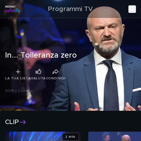
Programmi TV
In... Tolleranza zero
LA TUA LISTA
VALUTA
CONDIVIDI
2018 | Comico
Con: Andrea Pucci
.
CLIP
2 MIN