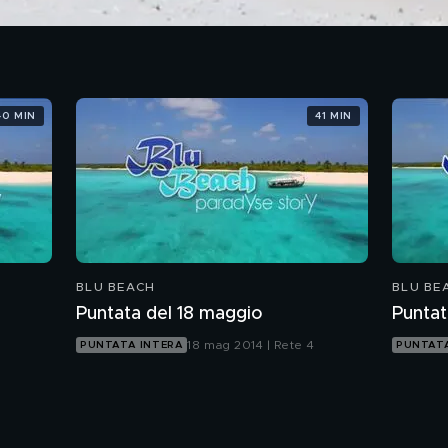
40 MIN
41 MIN
BLU BEACH
BLU BE
Puntata del 18 maggio
Puntat
18 mag 2014 | Rete 4
PUNTATA INTERA
PUNTATA