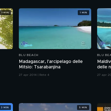
1 MIN
1 MIN
BLU BEACH
BLU BE
Madagascar, l'arcipelago delle
Maldiv
Mitsio: Tsarabanjina
delle n
27 apr 2014 | Rete 4
27 apr 20
3 MIN
5 MIN