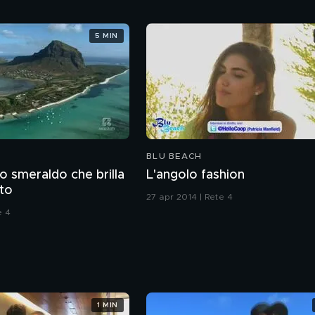
5 MIN
BLU BEACH
no smeraldo che brilla
L'angolo fashion
lto
27 apr 2014 | Rete 4
e 4
1 MIN