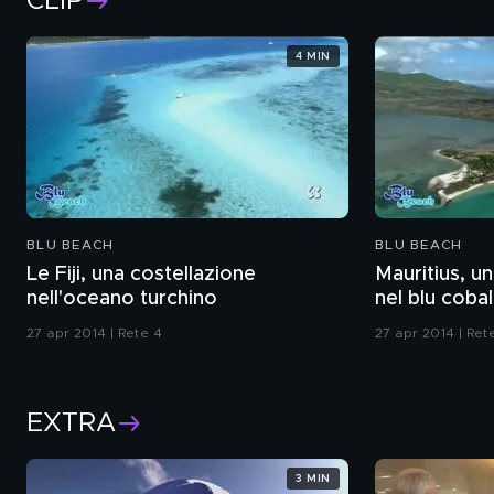
CLIP
4 MIN
BLU BEACH
BLU BEACH
Le Fiji, una costellazione
Mauritius, u
nell'oceano turchino
nel blu coba
27 apr 2014 | Rete 4
27 apr 2014 | Ret
EXTRA
3 MIN