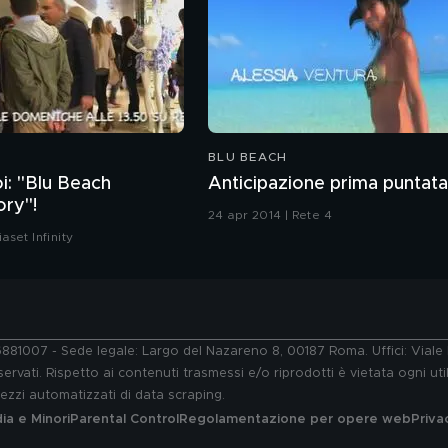
BLU BEACH
each
Anticipazione prima puntata
ory"!
24 apr 2014 | Rete 4
aset Infinity
76881007 - Sede legale: Largo del Nazareno 8, 00187 Roma. Uffici: Vial
ervati. Rispetto ai contenuti trasmessi e/o riprodotti è vietata ogni uti
 mezzi automatizzati di data scraping.
a e Minori
Parental Control
Regolamentazione per opere web
Priva