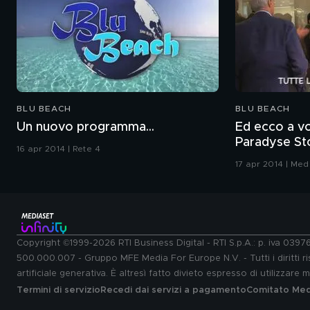
BLU BEACH
BLU BEACH
Un nuovo programma...
Ed ecco a voi: "Blu B
Paradyse St
16 apr 2014 | Rete 4
17 apr 2014 | Medi
Copyright ©1999-2026 RTI Business Digital - RTI S.p.A.: p. iva 039
500.000.007 - Gruppo MFE Media For Europe N.V. - Tutti i diritti ris
artificiale generativa. È altresì fatto divieto espresso di utilizzare
Termini di servizio
Recedi dai servizi a pagamento
Comitato Medi