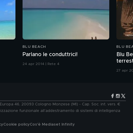
BLU BEACH
BLU BE
Parlano le conduttrici!
Blu Be
terrestr
24 apr 2014 | Rete 4
27 apr 20
e Europa 46, 20093 Cologno Monzese (MI) - Cap. Soc. int. vers. €
lizzazione funzionale all'addestramento di sistemi di intelligenza
cy
Cookie policy
Cos'è Mediaset Infinity