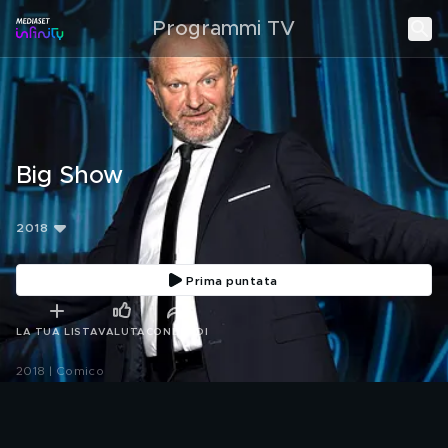
Programmi TV
Big Show
2018
Prima puntata
LA TUA LISTA
VALUTA
CONDIVIDI
2018 | Comico
Con: Andrea Pucci, Katia Follesa
.