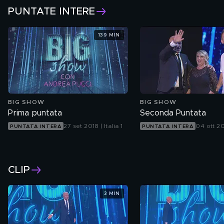
PUNTATE INTERE
139 MIN
BIG SHOW
BIG SHOW
Prima puntata
Seconda Puntata
27 set 2018 | Italia 1
04 ott 201
PUNTATA INTERA
PUNTATA INTERA
CLIP
3 MIN