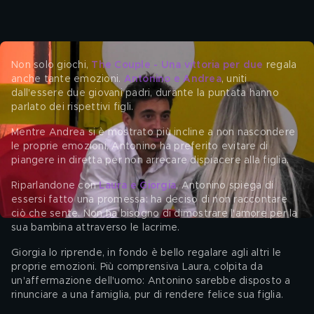
Non solo giochi, 
The Couple - Una vittoria per due
 regala 
anche tante emozioni. 
Antonino e Andrea
, uniti 
dall'essere due giovani padri, durante la puntata hanno 
parlato dei rispettivi figli. 
Mentre Andrea si è mostrato più incline a non nascondere 
le proprie emozioni, Antonino ha preferito evitare di 
piangere in diretta per non arrecare dispiacere alla figlia. 
Riparlandone con 
Laura e Giorgia
, Antonino spiega di 
essersi fatto una promessa: ha deciso di non raccontare 
ciò che sente. Non ha bisogno di dimostrare l'amore per la 
sua bambina attraverso le lacrime. 
Giorgia lo riprende, in fondo è bello regalare agli altri le 
proprie emozioni. Più comprensiva Laura, colpita da 
un'affermazione dell'uomo: Antonino sarebbe disposto a 
rinunciare a una famiglia, pur di rendere felice sua figlia. 