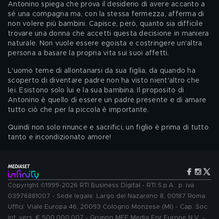
Antonino spiega che prova il desiderio di avere accanto a 
sé una compagna ma, con la stessa fermezza, afferma di 
non volere più bambini. Capisce, però, quanto sia difficile 
trovare una donna che accetti questa decisione in maniera 
naturale. Non vuole essere egoista e costringere un'altra 
persona a basare la propria vita sui suoi affetti. 
L'uomo teme di allontanarsi da sua figlia, da quando ha 
scoperto di diventare padre non ha visto nient'altro che 
lei. Esistono solo lui e la sua bambina. Il proposito di 
Antonino è quello di essere un padre presente e di amare 
tutto ciò che per la piccola è importante. 
Quindi non solo rinunce e sacrifici, un figlio è prima di tutto 
tanto e incondizionato amore! 
Copyright ©1999-2026 RTI Business Digital - RTI S.p.A.: p. iva
03976881007 - Sede legale: Largo del Nazareno 8, 00187 Roma.
Uffici: Viale Europa 46, 20093 Cologno Monzese (MI) - Cap. Soc.
int. vers. € 500.000.007 - Gruppo MFE Media For Europe N.V. -