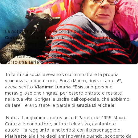
Mauro Coruzzi, le condizioni di salute 
dopo l'ictus ischemico
La notizia riguardante le condizioni di salute di 
Mauro 
Coruzzi
 era stata diffusa dall'agente del conduttore: 
"Fortunatamente è stato soccorso in modo tempestivo e 
questo ha permesso di poter agire subito dal punto di 
vista terapeutico. 
Le condizioni sono stabili e sono in 
corso una serie di accertamenti
".
 In tanti sui social avevano voluto mostrare la propria 
vicinanza al conduttore. "Forza Mauro, dovrai farcela!", 
aveva scritto 
Vladimir Luxuria
. "Esistono persone 
meravigliose che ringrazi per essere entrate e restate 
nella tua vita. Sbrigati a uscire dall'ospedale, ché abbiamo 
da fare", erano state le parole di 
Grazia Di Michele
.
 Nato a Langhirano, in provincia di Parma, nel 1955, Mauro 
Coruzzi è conduttore, autore televisivo, cantante e 
autore. Ha raggiunto la notorietà con il personaggio di 
Platinette
 alla fine degli anni novanta quando, scoperto da 