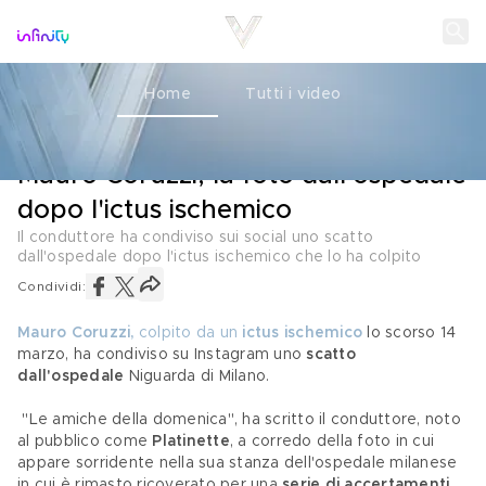
Home
Tutti i video
SALUTE
27 MARZO 2023
Mauro Coruzzi, la foto dall'ospedale
dopo l'ictus ischemico
Il conduttore ha condiviso sui social uno scatto
dall'ospedale dopo l'ictus ischemico che lo ha colpito
Condividi:
Mauro Coruzzi,
 colpito da un
 ictus ischemico
 lo scorso 14 
marzo, ha condiviso su Instagram uno 
scatto 
dall'ospedale
 Niguarda di Milano.
 "Le amiche della domenica", ha scritto il conduttore, noto 
al pubblico come 
Platinette
, a corredo della foto in cui 
appare sorridente nella sua stanza dell'ospedale milanese 
in cui è rimasto ricoverato per una 
serie di accertamenti
.