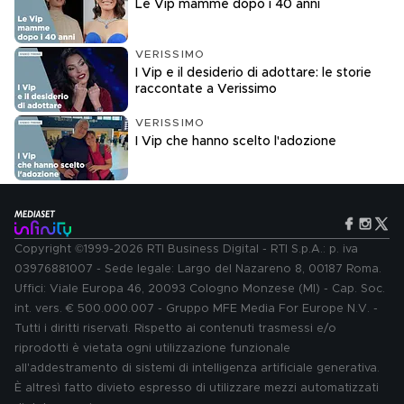
Le Vip mamme dopo i 40 anni
VERISSIMO
I Vip e il desiderio di adottare: le storie
raccontate a Verissimo
VERISSIMO
I Vip che hanno scelto l'adozione
Copyright ©1999-2026 RTI Business Digital - RTI S.p.A.: p. iva
03976881007 - Sede legale: Largo del Nazareno 8, 00187 Roma.
Uffici: Viale Europa 46, 20093 Cologno Monzese (MI) - Cap. Soc.
int. vers. € 500.000.007 - Gruppo MFE Media For Europe N.V. -
Tutti i diritti riservati. Rispetto ai contenuti trasmessi e/o
riprodotti è vietata ogni utilizzazione funzionale
all'addestramento di sistemi di intelligenza artificiale generativa.
È altresì fatto divieto espresso di utilizzare mezzi automatizzati