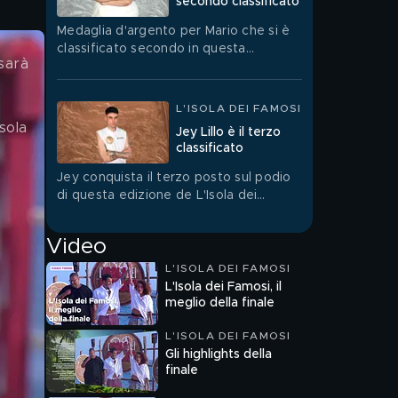
secondo classificato
Medaglia d'argento per Mario che si è
classificato secondo in questa
sarà 
emozionante edizione de L'Isola dei
Famosi.
L'ISOLA DEI FAMOSI
sola 
Jey Lillo è il terzo
classificato
Jey conquista il terzo posto sul podio
di questa edizione de L'Isola dei
Famosi.
Video
L'ISOLA DEI FAMOSI
L'Isola dei Famosi, il
meglio della finale
L'ISOLA DEI FAMOSI
Gli highlights della
finale