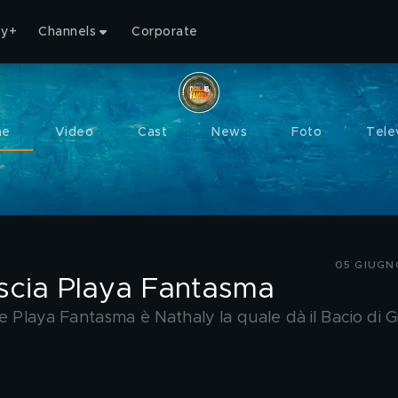
ty+
Channels
Corporate
me
Video
Cast
News
Foto
Tele
05 GIUGN
scia Playa Fantasma
re Playa Fantasma è Nathaly la quale dà il Bacio di 