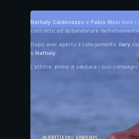
Nathaly Caldonazzo
 e 
Fabio Ricci 
sono i
costretto ad abbandonare definitivamente
Dopo aver aperto il collegamento, 
Ilary
 co
è 
Nathaly
. 
L'attrice, prima di salutare i suoi compagni,