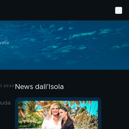
voto
News dall'Isola
O 2023
Giuda