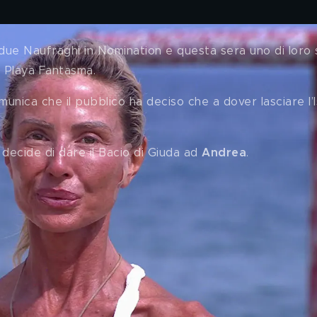
 due Naufraghi in Nomination e questa sera uno di loro 
 Playa Fantasma.
munica che il pubblico ha deciso che a dover lasciare l’I
 decide di dare il Bacio di Giuda ad 
Andrea
. 