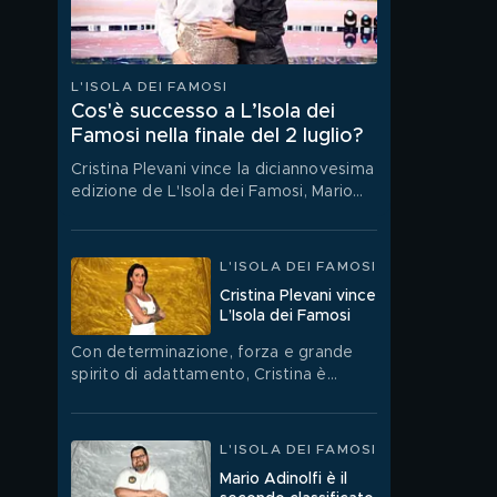
L'ISOLA DEI FAMOSI
Cos'è successo a L’Isola dei
Famosi nella finale del 2 luglio?
Cristina Plevani vince la diciannovesima
edizione de L'Isola dei Famosi, Mario
Adinolfi conquista il secondo posto,
mentre Jey Lillo è il terzo classificato.
L'ISOLA DEI FAMOSI
Cristina Plevani vince
L’Isola dei Famosi
Con determinazione, forza e grande
spirito di adattamento, Cristina è
riuscita a vincere questa edizione de
L’Isola dei Famosi.
L'ISOLA DEI FAMOSI
Mario Adinolfi è il