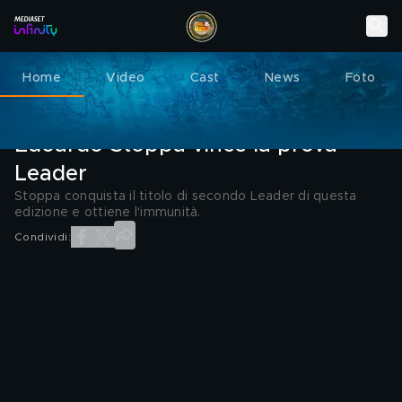
Home
Video
Cast
News
Foto
L'ISOLA DEI FAMOSI
12 APRILE 2024
Edoardo Stoppa vince la prova
Leader
Stoppa conquista il titolo di secondo Leader di questa
edizione e ottiene l'immunità.
Condividi: