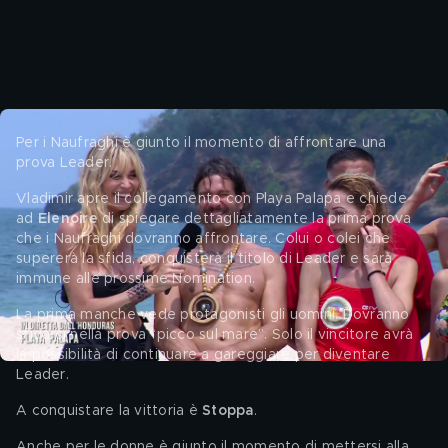
Per i Naufraghi è giunto il momento di affrontare una 
prova Leader.
Vladimir apre il collegamento con Playa Palapa e chiede 
ad 
Elenoire 
di spiegare dettagliatamente la prima prova 
che i Naufraghi dovranno affrontare. Colui o colei che 
supererà la sfida, conquisterà il titolo di Leader e sarà 
immune alle prossime Nomination.
La prima manche vede protagonisti gli uomini. Dovranno 
sfidarsi nella prova “picco sul mare”. Solo il vincitore avrà 
la possibilità di continuare a gareggiare per diventare 
Leader.
A conquistare la vittoria è 
Stoppa
.
Anche per le donne è giunto il momento di mettersi alla 