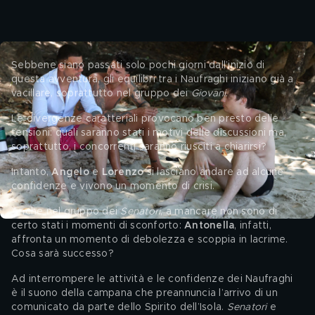
Sebbene siano passati solo pochi giorni dall’inizio di 
questa avventura, gli equilibri tra i Naufraghi iniziano già a 
vacillare, soprattutto nel gruppo dei 
Giovani
.
Le divergenze caratteriali provocano ben presto delle 
tensioni: quali saranno stati i motivi delle discussioni ma, 
soprattutto, i concorrenti saranno riusciti a chiarirsi?
Intanto, 
Angelo 
e 
Lorenzo 
si lasciano andare ad alcune 
confidenze e vivono un momento di crisi.
Anche nel gruppo dei 
Senatori
, a mancare non sono di 
certo stati i momenti di sconforto: 
Antonella
, infatti, 
affronta un momento di debolezza e scoppia in lacrime. 
Cosa sarà successo?
Ad interrompere le attività e le confidenze dei Naufraghi 
è il suono della campana che preannuncia l’arrivo di un 
comunicato da parte dello Spirito dell’Isola. 
Senatori 
e 