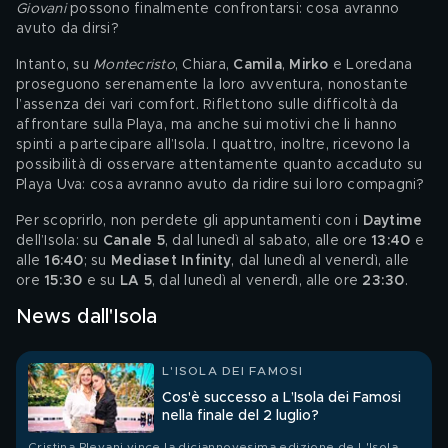
Giovani 
possono finalmente confrontarsi: cosa avranno 
avuto da dirsi?
Intanto, su 
Montecristo
, Chiara, 
Camila
, 
Mirko 
e Loredana 
proseguono serenamente la loro avventura, nonostante 
l’assenza dei vari comfort. Riflettono sulle difficoltà da 
affrontare sulla Playa, ma anche sui motivi che li hanno 
spinti a partecipare all’Isola. I quattro, inoltre, ricevono la 
possibilità di osservare attentamente quanto accaduto su 
Playa Uva: cosa avranno avuto da ridire sui loro compagni?
Per scoprirlo, non perdete gli appuntamenti con i 
Daytime 
dell’Isola: su
 Canale 5
, dal lunedì al sabato, alle ore 
13:40 
e 
alle 
16:40
; su 
Mediaset Infinity
, dal lunedì al venerdì, alle 
ore 
15:30 
e su 
LA 5
, dal lunedì al venerdì, alle ore 
23:30
.
News dall'Isola
L'ISOLA DEI FAMOSI
Cos'è successo a L’Isola dei Famosi
nella finale del 2 luglio?
Cristina Plevani vince la diciannovesima edizione de L'Isola