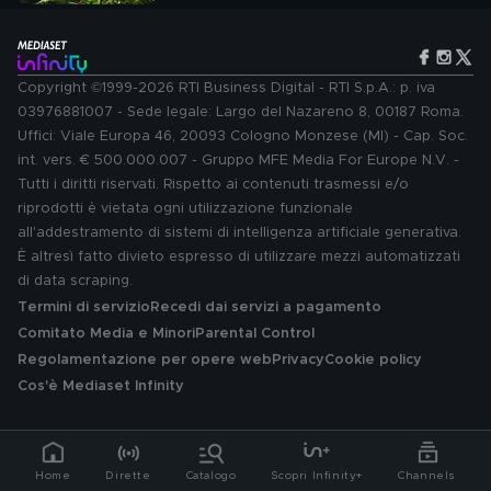
Copyright ©1999-2026 RTI Business Digital - RTI S.p.A.: p. iva
03976881007 - Sede legale: Largo del Nazareno 8, 00187 Roma.
Uffici: Viale Europa 46, 20093 Cologno Monzese (MI) - Cap. Soc.
int. vers. € 500.000.007 - Gruppo MFE Media For Europe N.V. -
Tutti i diritti riservati. Rispetto ai contenuti trasmessi e/o
riprodotti è vietata ogni utilizzazione funzionale
all'addestramento di sistemi di intelligenza artificiale generativa.
È altresì fatto divieto espresso di utilizzare mezzi automatizzati
di data scraping.
Termini di servizio
Recedi dai servizi a pagamento
Comitato Media e Minori
Parental Control
Regolamentazione per opere web
Privacy
Cookie policy
Cos'è Mediaset Infinity
Home
Dirette
Catalogo
Scopri Infinity+
Channels