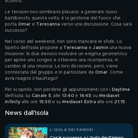
scontro.
Le tensioni non sembrano placarsi: a generare nuovi 
battibecchi, questa volta, è la gestione del fuoco che 
porta 
Omar 
e 
Teresanna 
verso una discussione. Cosa sarà 
successo?
Nel corso del weekend, non sono mancate le sfide. Lo 
Spirito dell’Isola propone a 
Teresanna 
e 
Jasmin 
una nuova 
missione: le due devono risolvere un enigma geometrico 
per aprire uno scrigno e ottenere una ricompensa, in 
cambio di una rinuncia. La loro decisione, però, viene 
contestata dal gruppo e in particolare da 
Omar
. Come 
avrà reagito il Naufrago?
Per scoprirlo, non perdete gli appuntamenti con i 
Daytime 
dell’Isola: su
 Canale 5
, alle 
13:40
 e 
14:45
; su 
Mediaset 
Infinity
 alle ore 
15:30 
e su 
Mediaset Extra
 alle ore 
21:15
.
News dall'Isola
L'ISOLA DEI FAMOSI