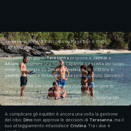
Il weekend appena trascorso su Playa Dos è stato 
tutt’altro che tranquillo.
Nel corso dei giorni, 
Teresanna 
propone a 
Jasmin 
e 
Ahlam 
di costruire una nuova capanna. La scelta del luogo 
viene contestata da 
Omar 
e 
Cristina
 e ciò scatena in 
Jasmin 
non poca delusione: cosa sarà accaduto davvero?
Intanto, anche per i nuovi arrivati iniziano a sorgere le 
prime antipatie: 
Jasmin 
sembra infastidita dal 
comportamento di 
Chiara 
e non risparmia le critiche nei 
suoi confronti.
A complicare gli equilibri è ancora una volta la gestione 
del cibo: 
Dino 
non approva le decisioni di 
Teresanna
, ma il 
suo atteggiamento infastidisce 
Cristina
. Tra i due è 