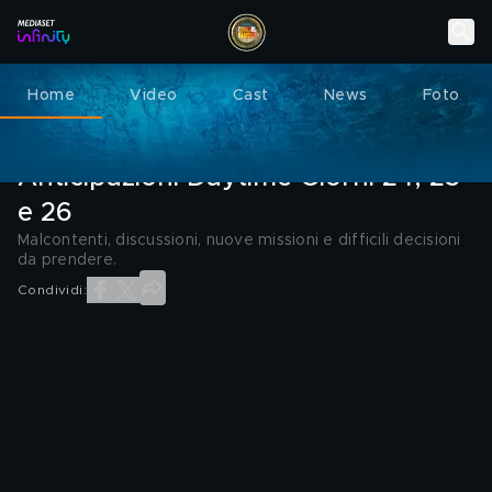
Home
Video
Cast
News
Foto
L'ISOLA DEI FAMOSI
02 GIUGNO 2025
Anticipazioni Daytime Giorni 24, 25
e 26
Malcontenti, discussioni, nuove missioni e difficili decisioni
da prendere.
Condividi: