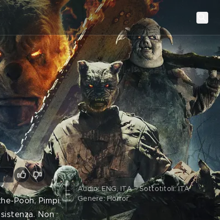
Audio: ENG, ITA - Sottotitoli: ITA
Genere: Horror
he-Pooh, Pimpi,
esistenza. Non