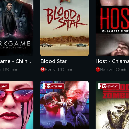
Darkgame - Chi non muore vince
Blood Star
r | 96 min
Horror | 93 min
Horror | 56 min