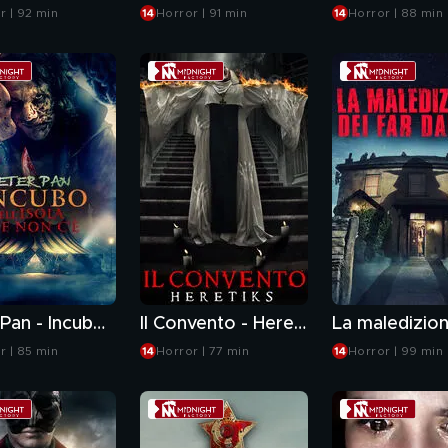
r | 92 min
Horror | 91 min
Horror | 88 min
Peter Pan - Incubo nell'isola che non c'è
Il Convento - Heretiks
r | 85 min
Horror | 77 min
Horror | 99 min