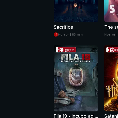
Sacrifice
Horror | 83 min
Horror |
Fila 19 - Incubo ad alta quota
Satani