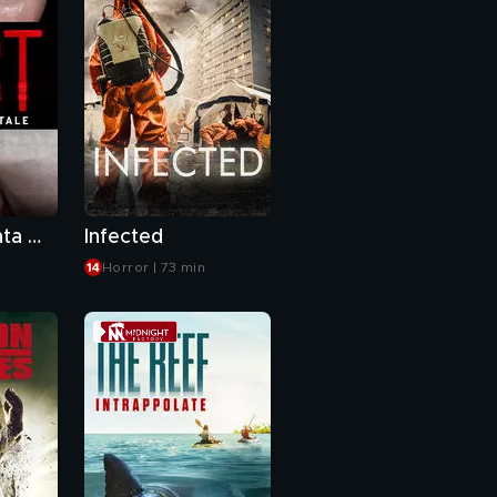
Host - Chiamata mortale
Infected
Horror | 73 min