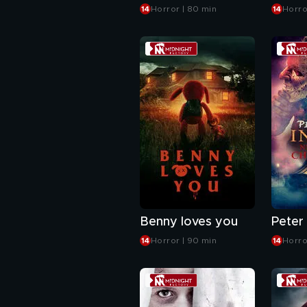
Horror | 80 min
Horro
Benny loves you
Horror | 90 min
Horro