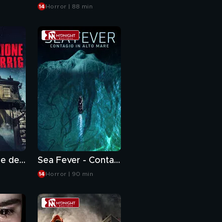
Horror | 88 min
La maledizione dei Far Darrig
Sea Fever - Contagio in alto mare
Horror | 90 min