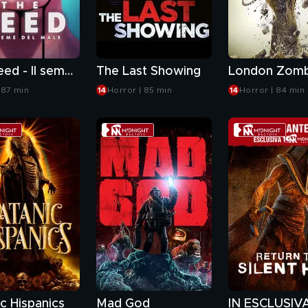
The seed - Il seme del male
The Last Showing
London Zomb
 87 min
Horror | 85 min
Horror | 84 min
c Hispanics
Mad God