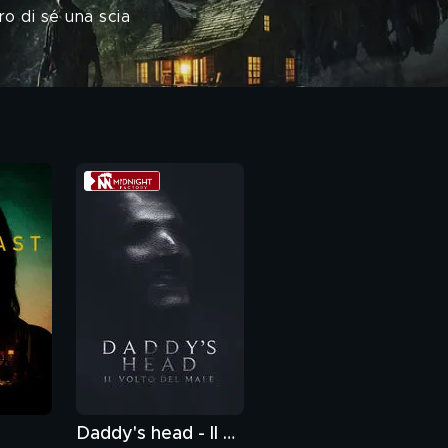
ro di sé una scia
Daddy's head - Il volto del male