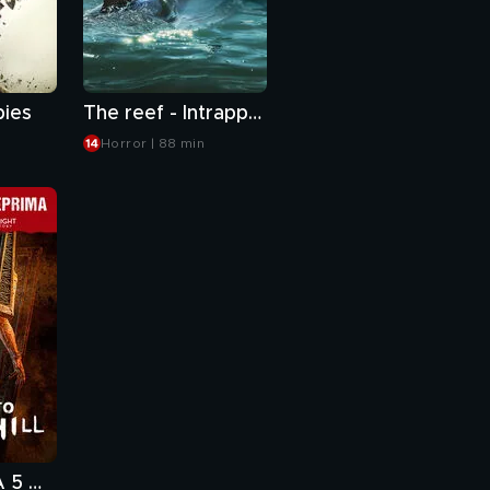
ies
The reef - Intrappolate
Horror | 88 min
IN ESCLUSIVA 5 minuti di Return To Silent Hill