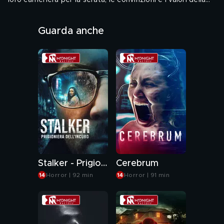
loro cameriera per la serata, le convinzioni e i valori della
famiglia vengono messi in discussione, mentre la sua
Audio: ENG, ITA - Sottotitoli: ITA
presenza tranquilla ma inquietante inizia a sconvolgere le
Guarda anche
loro vite.
Genere: Horror
Stalker - Prigioniera dell'incubo
Cerebrum
Horror | 92 min
Horror | 91 min