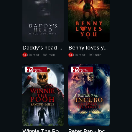
Daddy's head - Il volto del male
Benny loves you
Horror | 88 min
Horror | 90 min
Winnie The Pooh - Sangue e miele
Peter Pan - Incubo nell'isola che non c'è