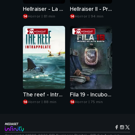
Hellraiser - La stirpe maledetta
Hellraiser II - Prigionieri dell'inferno
Horror | 81 min
Horror | 94 min
The reef - Intrappolate
Fila 19 - Incubo ad alta quota
Horror | 88 min
Horror | 75 min