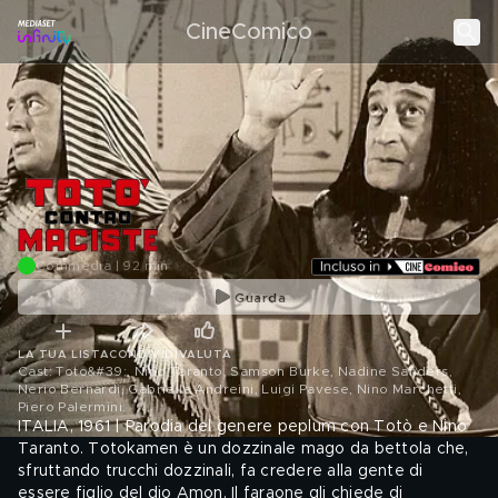
CineComico
Commedia | 92 min
Guarda
LA TUA LISTA
CONDIVIDI
VALUTA
Cast: Toto&#39;, Nino Taranto, Samson Burke, Nadine Sanders,
Nerio Bernardi, Gabriella Andreini, Luigi Pavese, Nino Marchetti,
Piero Palermini
.
ITALIA, 1961 | Parodia del genere peplum con Totò e Nino
Taranto. Totokamen è un dozzinale mago da bettola che,
sfruttando trucchi dozzinali, fa credere alla gente di
essere figlio del dio Amon. Il faraone gli chiede di