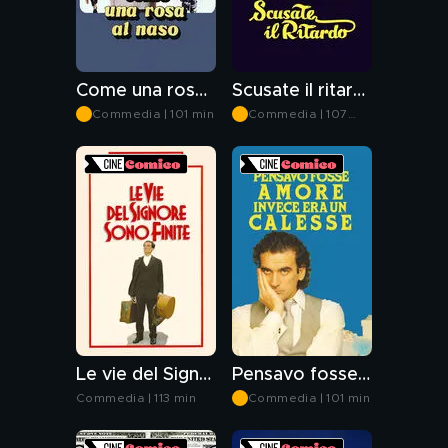
Come una rosa al naso
Scusate il ritardo
Commedia | 101 min
Commedia | 107
min
Le vie del Signore sono finite
Pensavo fosse amore: ...invece era un calesse
Commedia | 113 min
Commedia | 101 min