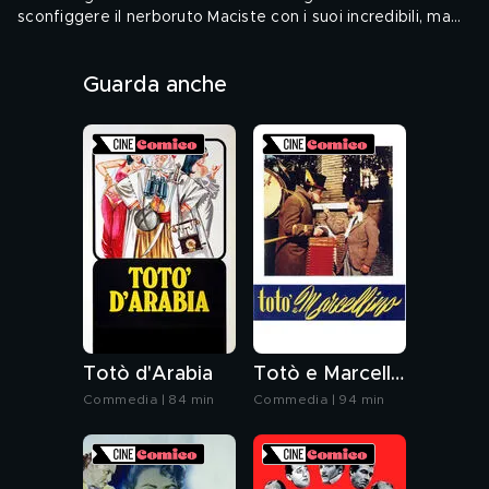
sconfiggere il nerboruto Maciste con i suoi incredibili, ma
inesistenti, poteri.
Audio: ITA - Sottotitoli: ITA
Guarda anche
Genere: Commedia, Classici, Cinema italiano
Totò d'Arabia
Totò e Marcellino
Commedia | 84 min
Commedia | 94 min