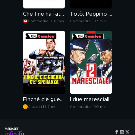
Che fine ha fatto Totò baby?
Totò, Peppino e la dolce vita
Commedia | 88 min
Commedia | 87 min
Finché c'è guerra c'è speranza
I due marescialli
Classici | 117 min
Commedia | 90 min