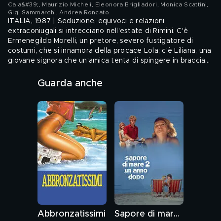
Cala&#39;, Maurizio Micheli, Eleonora Brigliadori, Monica Scattini,
Gigi Sammarchi, Andrea Roncato
.
ITALIA, 1987 | Seduzione, equivoci e relazioni
extraconiugali si intrecciano nell'estate di Rimini. C'è
Ermenegildo Morelli, un pretore, severo fustigatore di
costumi, che si innamora della procace Lola; c'è Liliana, una
giovane signora che un'amica tenta di spingere in braccia
virili, e finisce invece sedotta e ricattata; e poi un giovane
Audio: ITA - Sottotitoli: ITA
prete coinvolto in una avventura con una suora straniera.
Guarda anche
Genere: Commedia, Cinema italiano
Abbronzatissimi
Sapore di mare 2 un anno dopo