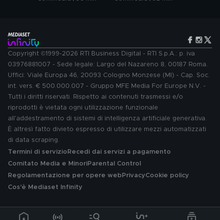
Copyright ©1999-2026 RTI Business Digital - RTI S.p.A.: p. iva
03976881007 - Sede legale: Largo del Nazareno 8, 00187 Roma.
Uffici: Viale Europa 46, 20093 Cologno Monzese (MI) - Cap. Soc.
int. vers. € 500.000.007 - Gruppo MFE Media For Europe N.V. -
Tutti i diritti riservati. Rispetto ai contenuti trasmessi e/o
riprodotti è vietata ogni utilizzazione funzionale
all'addestramento di sistemi di intelligenza artificiale generativa.
È altresì fatto divieto espresso di utilizzare mezzi automatizzati
di data scraping.
Termini di servizio
Recedi dai servizi a pagamento
Comitato Media e Minori
Parental Control
Regolamentazione per opere web
Privacy
Cookie policy
Cos'è Mediaset Infinity