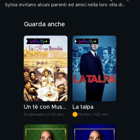
Sylvia invitano alcuni parenti ed amici nella loro villa di
campagna per trascorrere un weekend di caccia e relax.
Audio: ENG, ITA - Sottotitoli: ITA
Tutto sembra procedere per il meglio, fino a quando un
Guarda anche
uomo viene trovato assassinato.
Genere: Thriller, In Costume, Cinema autore
Un tè con Mussolini
La talpa
Drammatico | 112 min
Thriller | 122 min