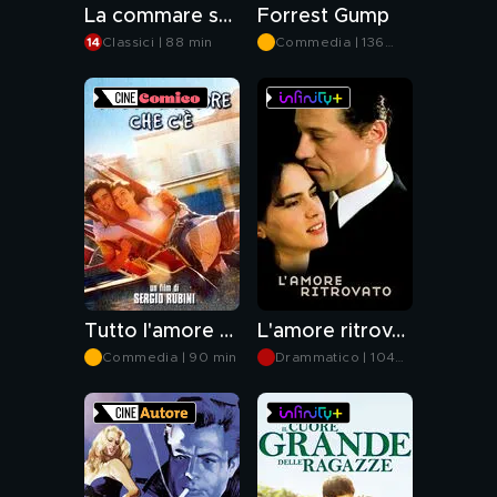
La commare secca
Forrest Gump
Classici | 88 min
Commedia | 136
min
Tutto l'amore che c'è
L'amore ritrovato
Commedia | 90 min
Drammatico | 104
min