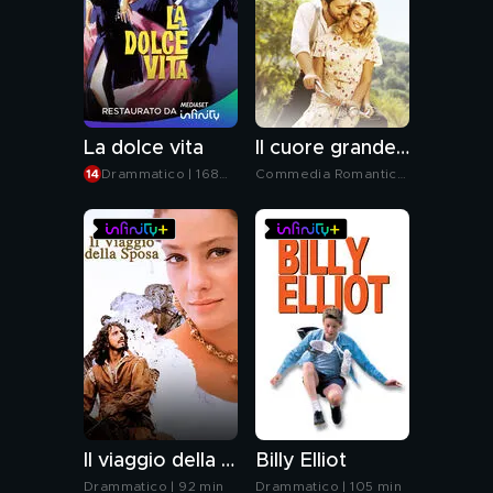
La dolce vita
Il cuore grande delle ragazze
Drammatico | 168
Commedia Romantica
min
| 82 min
Il viaggio della sposa
Billy Elliot
Drammatico | 92 min
Drammatico | 105 min