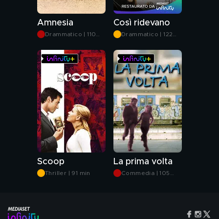
Amnesia
Così ridevano
Drammatico | 110
Drammatico | 122
min
min
Scoop
La prima volta
Thriller | 91 min
Commedia | 105
min