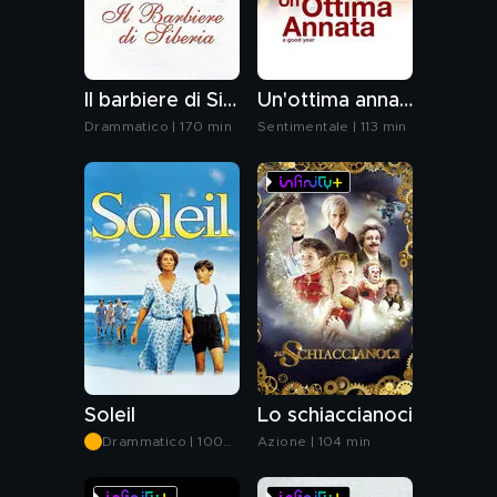
Il barbiere di Siberia
Un'ottima annata - A good year
Drammatico | 170 min
Sentimentale | 113 min
Soleil
Lo schiaccianoci
Drammatico | 100
Azione | 104 min
min