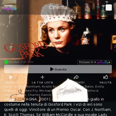
Cinema
Thriller | 131 min
Guarda
TRAILER
LA TUA LISTA
CONDIVIDI
VALUTA
Cast: Jeremy Northam, Kristin Scott Thomas, Alan Bates, Emily
Watson, Stephen Fry, Michael Gambon, Camilla Rutherford,
Maggie Smith, Charles Dance
.
GRAN BRETAGNA, 2001 | Altman dirige un film giallo in
costume nella tenuta di Gosford Park. I vizi di ieri sono
quelli di oggi. Vincitore di un Premio Oscar. Con J. Northam,
K. Scott Thomas. Sir William McCordle e sua moglie Lady