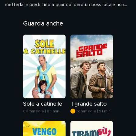
metterla in piedi, fino a quando, però un boss locale non
esige la riscossione di un debito di 200 mila euro contratto
Audio: ITA
dai loro padri.
Guarda anche
Genere: Commedia, Comico
Sole a catinelle
Il grande salto
Commedia | 83 min
Commedia | 91 min