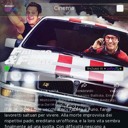
Cinema
Commedia | 88 min
Guarda
TRAILER
LA TUA LISTA
CONDIVIDI
VALUTA
Regia: Lucio Gaudino. Cast: Enzo Salvi, Maurizio Battista, Ernesto
Mahieux, Salvatore Misticone, Barbara Foria, Stefano Ambrogi,
Nunzia Schiano, Maria Del Monte, Maurizio Mattioli
.
ITALIA, 2016 | Due vecchi amici, Fausto e Furio, fanno
lavoretti saltuari per vivere. Alla morte improvvisa dei
rispettivi padri, ereditano un'officina, e la loro vita sembra
finalmente ad una svolta. Con difficoltà riescono a