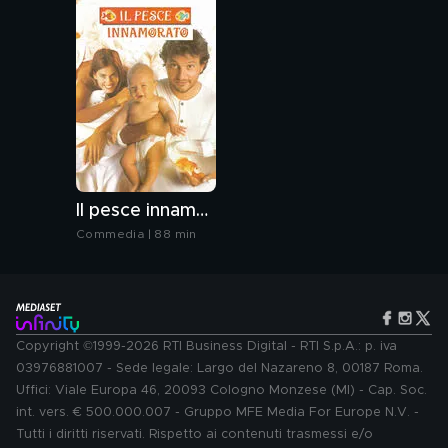
Il pesce innamorato
Commedia | 88 min
Copyright ©1999-2026 RTI Business Digital - RTI S.p.A.: p. iva
03976881007 - Sede legale: Largo del Nazareno 8, 00187 Roma.
Uffici: Viale Europa 46, 20093 Cologno Monzese (MI) - Cap. Soc.
int. vers. € 500.000.007 - Gruppo MFE Media For Europe N.V. -
Tutti i diritti riservati. Rispetto ai contenuti trasmessi e/o