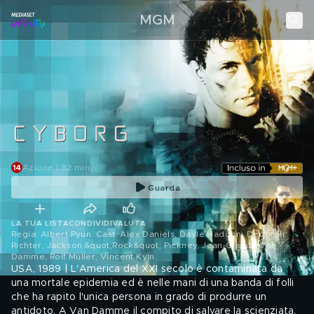
MGM
Azione | 82 min
Guarda
LA TUA LISTA
CONDIVIDI
VALUTA
Regia: Albert Pyun. Cast: Alex Daniels, Dayle Haddon, Deborah
Richter, Jackson &quot;Rock&quot; Pickney, Jean-Claude Van
Damme, Rolf Muller, Vincent Kyln
.
USA, 1989 | L'America del XXI secolo è contaminata da
una mortale epidemia ed è nelle mani di una banda di folli
che ha rapito l'unica persona in grado di produrre un
antidoto. A Van Damme il compito di salvare la scienziata.