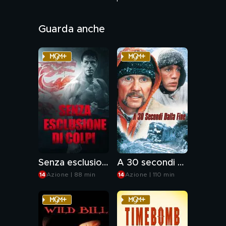
Audio: ITA, ENG
Guarda anche
Genere: Azione, Drammatico
Senza esclusione di colpi
A 30 secondi dalla fine
Azione | 88 min
Azione | 110 min