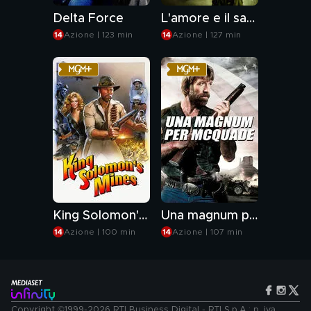
Delta Force
L'amore e il sangue
Azione | 123 min
Azione | 127 min
King Solomon's Mines
Una magnum per McQuade
Azione | 100 min
Azione | 107 min
Copyright ©1999-2026 RTI Business Digital - RTI S.p.A.: p. iva