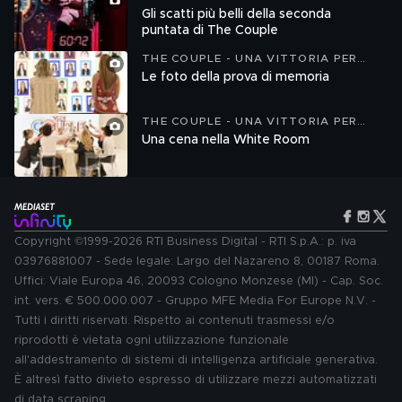
DUE
Gli scatti più belli della seconda
puntata di The Couple
THE COUPLE - UNA VITTORIA PER
DUE
Le foto della prova di memoria
THE COUPLE - UNA VITTORIA PER
DUE
Una cena nella White Room
Copyright ©1999-2026 RTI Business Digital - RTI S.p.A.: p. iva
03976881007 - Sede legale: Largo del Nazareno 8, 00187 Roma.
Uffici: Viale Europa 46, 20093 Cologno Monzese (MI) - Cap. Soc.
int. vers. € 500.000.007 - Gruppo MFE Media For Europe N.V. -
Tutti i diritti riservati. Rispetto ai contenuti trasmessi e/o
riprodotti è vietata ogni utilizzazione funzionale
all'addestramento di sistemi di intelligenza artificiale generativa.
È altresì fatto divieto espresso di utilizzare mezzi automatizzati
di data scraping.