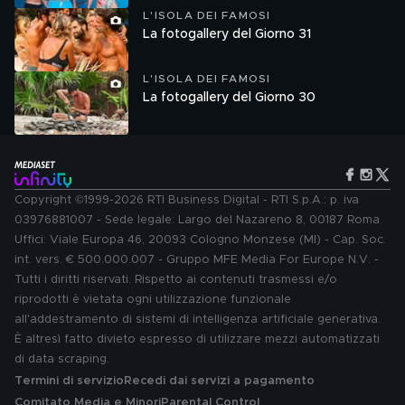
L'ISOLA DEI FAMOSI
La fotogallery del Giorno 31
L'ISOLA DEI FAMOSI
La fotogallery del Giorno 30
Copyright ©1999-2026 RTI Business Digital - RTI S.p.A.: p. iva
03976881007 - Sede legale: Largo del Nazareno 8, 00187 Roma.
Uffici: Viale Europa 46, 20093 Cologno Monzese (MI) - Cap. Soc.
int. vers. € 500.000.007 - Gruppo MFE Media For Europe N.V. -
Tutti i diritti riservati. Rispetto ai contenuti trasmessi e/o
riprodotti è vietata ogni utilizzazione funzionale
all'addestramento di sistemi di intelligenza artificiale generativa.
È altresì fatto divieto espresso di utilizzare mezzi automatizzati
di data scraping.
Termini di servizio
Recedi dai servizi a pagamento
Comitato Media e Minori
Parental Control