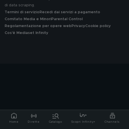
di data scraping.
Termini di servizio
Recedi dai servizi a pagamento
Comitato Media e Minori
Parental Control
Regolamentazione per opere web
Privacy
Cookie policy
Cos'è Mediaset Infinity
Home
Dirette
Catalogo
Scopri Infinity+
Channels