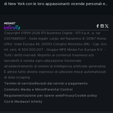
di New York con le loro appassionanti vicende personali e
professionali.
Regia: Michael Slovis, Jamie Payne. Cast: Ryan Eggold, Janet
Montgomery, Freema Agyeman, Jocko Sims, Tyler Labine,
Anupam Kher, Alejandro Hernandez, Zabryna Guevara, Lisa
O&#39;Hare
.
Audio: ITA, ENG - Sottotitoli: ITA, ENG
Genere: Drammatico
Copyright ©1999-2026 RTI Business Digital - RTI S.p.A.: p. iva
Di nuovo disponibile
03976881007 - Sede legale: Largo del Nazareno 8, 00187 Roma.
Uffici: Viale Europa 46, 20093 Cologno Monzese (MI) - Cap. Soc.
int. vers. € 500.000.007 - Gruppo MFE Media For Europe N.V. -
Tutti i diritti riservati. Rispetto ai contenuti trasmessi e/o
riprodotti è vietata ogni utilizzazione funzionale
all'addestramento di sistemi di intelligenza artificiale generativa.
È altresì fatto divieto espresso di utilizzare mezzi automatizzati
di data scraping.
Termini di servizio
Recedi dai servizi a pagamento
Comitato Media e Minori
Parental Control
Regolamentazione per opere web
Privacy
Cookie policy
Cos'è Mediaset Infinity