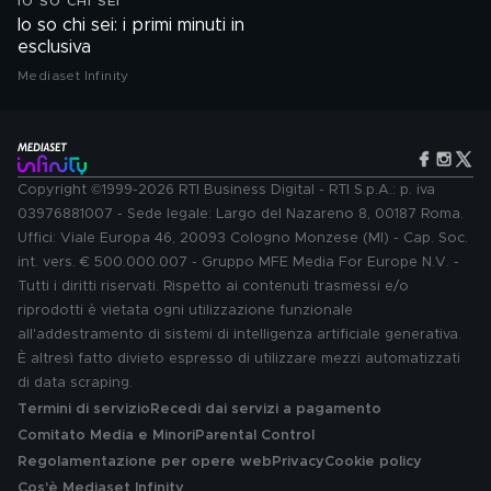
IO SO CHI SEI
Io so chi sei: i primi minuti in
esclusiva
Mediaset Infinity
Copyright ©1999-2026 RTI Business Digital - RTI S.p.A.: p. iva
03976881007 - Sede legale: Largo del Nazareno 8, 00187 Roma.
Uffici: Viale Europa 46, 20093 Cologno Monzese (MI) - Cap. Soc.
int. vers. € 500.000.007 - Gruppo MFE Media For Europe N.V. -
Tutti i diritti riservati. Rispetto ai contenuti trasmessi e/o
riprodotti è vietata ogni utilizzazione funzionale
all'addestramento di sistemi di intelligenza artificiale generativa.
È altresì fatto divieto espresso di utilizzare mezzi automatizzati
di data scraping.
Termini di servizio
Recedi dai servizi a pagamento
Comitato Media e Minori
Parental Control
Regolamentazione per opere web
Privacy
Cookie policy
Cos'è Mediaset Infinity