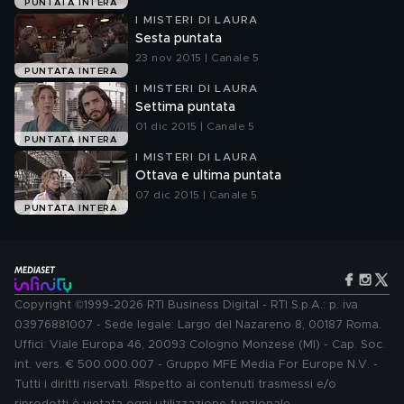
PUNTATA INTERA
I MISTERI DI LAURA
Sesta puntata
23 nov 2015 | Canale 5
PUNTATA INTERA
I MISTERI DI LAURA
Settima puntata
01 dic 2015 | Canale 5
PUNTATA INTERA
I MISTERI DI LAURA
Ottava e ultima puntata
07 dic 2015 | Canale 5
PUNTATA INTERA
Copyright ©1999-2026 RTI Business Digital - RTI S.p.A.: p. iva
03976881007 - Sede legale: Largo del Nazareno 8, 00187 Roma.
Uffici: Viale Europa 46, 20093 Cologno Monzese (MI) - Cap. Soc.
int. vers. € 500.000.007 - Gruppo MFE Media For Europe N.V. -
Tutti i diritti riservati. Rispetto ai contenuti trasmessi e/o