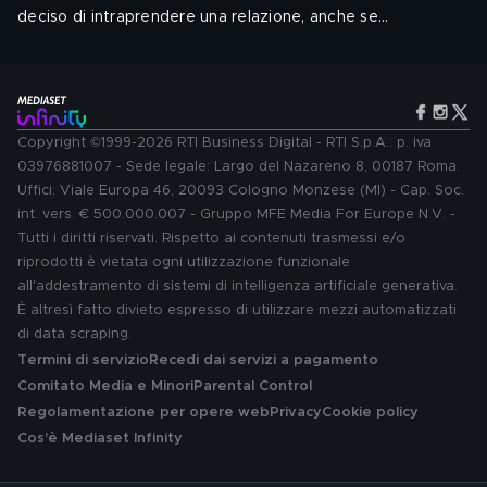
deciso di intraprendere una relazione, anche se
consapevoli di dover affrontare numerose difficoltà.
Regia: Michael Waxman, Fred Berner. Cast: Nick Gehlfuss, Yaya
Dacosta, Torrey Devitto, Rachel Dipillo, Colin Donnell, S. Epatha
Merkerson, Marlyne Barrett, Oliver Platt, Brian Tee
.
Audio: ENG, ITA - Sottotitoli: ITA, ENG
Genere: Drammatico
Copyright ©1999-2026 RTI Business Digital - RTI S.p.A.: p. iva
03976881007 - Sede legale: Largo del Nazareno 8, 00187 Roma.
Uffici: Viale Europa 46, 20093 Cologno Monzese (MI) - Cap. Soc.
int. vers. € 500.000.007 - Gruppo MFE Media For Europe N.V. -
Tutti i diritti riservati. Rispetto ai contenuti trasmessi e/o
riprodotti è vietata ogni utilizzazione funzionale
all'addestramento di sistemi di intelligenza artificiale generativa.
È altresì fatto divieto espresso di utilizzare mezzi automatizzati
di data scraping.
Termini di servizio
Recedi dai servizi a pagamento
Comitato Media e Minori
Parental Control
Regolamentazione per opere web
Privacy
Cookie policy
Cos'è Mediaset Infinity