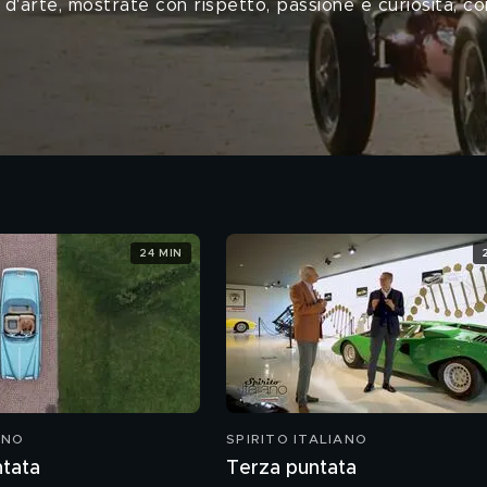
'arte, mostrate con rispetto, passione e curiosità, com
24 MIN
ANO
SPIRITO ITALIANO
tata
Terza puntata