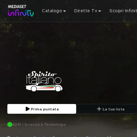
Catalogo
Dirette Tv
Scopri Infini
Prima puntata
La tua lista
2019 | Scienza e Tecnologia