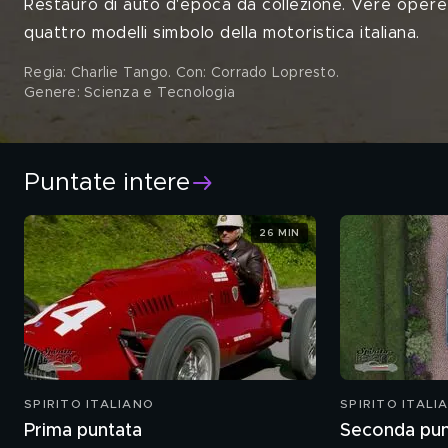
Restauro di auto d'epoca da collezione. Vere opere d
quattro modelli simbolo della motoristica italiana.
Regia: Charlie Tango. Con: Corrado Lopresto
.
Genere: Scienza e Tecnologia
Puntate intere
26 MIN
SPIRITO ITALIANO
SPIRITO ITALI
Prima puntata
Seconda pun