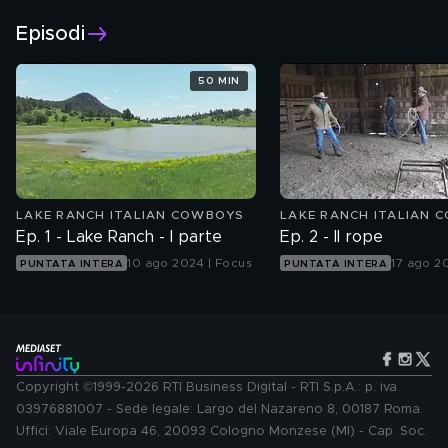
Genere: Storia Miti e Religioni, Natura
Episodi
50 MIN
LAKE RANCH ITALIAN COWBOYS
LAKE RANCH ITALIAN 
Ep. 1 - Lake Ranch - I parte
Ep. 2 - Il rope
10 ago 2024 | Focus
17 ago 2
PUNTATA INTERA
PUNTATA INTERA
Copyright ©1999-2026 RTI Business Digital - RTI S.p.A.: p. iva
03976881007 - Sede legale: Largo del Nazareno 8, 00187 Roma.
Uffici: Viale Europa 46, 20093 Cologno Monzese (MI) - Cap. Soc.