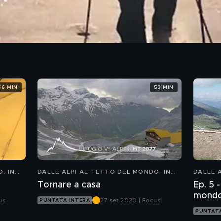
56 MIN
53 MIN
: IN
DALLE ALPI AL TETTO DEL MONDO: IN
DALLE 
TOLA
MONTAGNA CON MARCO CONFORTOLA
MONTA
Tornare a casa
Ep. 5 -
mondo
us
27 set 2020 | Focus
PUNTATA INTERA
Confor
PUNTATA