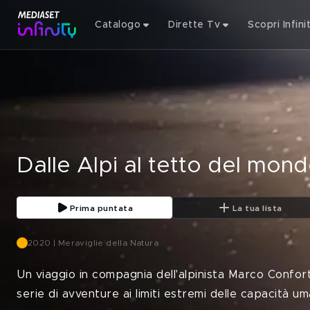
Catalogo
Dirette Tv
Scopri Infini
Dalle Alpi al tetto del mo
Prima puntata
La tua lista
2020 | Meraviglie della Natura
Un viaggio in compagnia dell'alpinista Marco Confor
serie di avventure ai limiti estremi delle capacità um