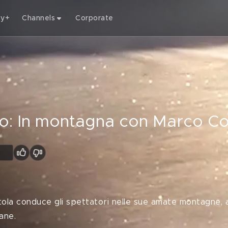
ty+
Channels
Corporate
ndo: In montagna con Marco Co
tola conduce gli spettatori nelle sue amate montagne, 
ane.