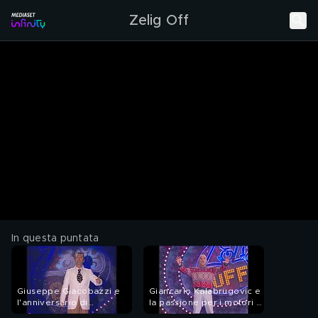
Zelig Off
In questa puntata
Giuseppe Giacobazzi e
Giancarlo Kalabrugovic e
l'anniversario di
la passione per i motori a
matrimonio a Zelig Off
Zelig Off 2007