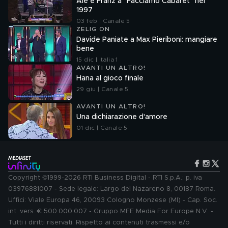
Ale e Franz a "Facciamo Cabaret" nel
1997
03 feb | Canale 5
ZELIG ON
Davide Paniate a Max Pieriboni: mangiare
bene
15 dic | Italia 1
AVANTI UN ALTRO!
Hana al gioco finale
29 giu | Canale 5
AVANTI UN ALTRO!
Una dichiarazione d'amore
01 dic | Canale 5
Copyright ©1999-2026 RTI Business Digital - RTI S.p.A.: p. iva
03976881007 - Sede legale: Largo del Nazareno 8, 00187 Roma.
Uffici: Viale Europa 46, 20093 Cologno Monzese (MI) - Cap. Soc.
int. vers. € 500.000.007 - Gruppo MFE Media For Europe N.V. -
Tutti i diritti riservati. Rispetto ai contenuti trasmessi e/o