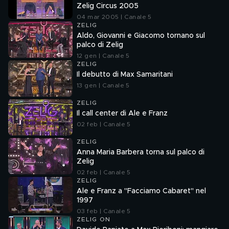
Zelig Circus 2005
04 mar 2005 | Canale 5
ZELIG
Aldo, Giovanni e Giacomo tornano sul
palco di Zelig
12 gen | Canale 5
ZELIG
Il debutto di Max Samaritani
13 gen | Canale 5
ZELIG
Il call center di Ale e Franz
02 feb | Canale 5
ZELIG
Anna Maria Barbera torna sul palco di
Zelig
02 feb | Canale 5
ZELIG
Ale e Franz a "Facciamo Cabaret" nel
1997
03 feb | Canale 5
ZELIG ON