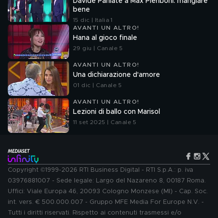
Davide Paniate a Max Pieriboni: mangiare
bene
15 dic | Italia 1
AVANTI UN ALTRO!
Hana al gioco finale
29 giu | Canale 5
AVANTI UN ALTRO!
Una dichiarazione d'amore
01 dic | Canale 5
AVANTI UN ALTRO!
Lezioni di ballo con Marisol
11 set 2025 | Canale 5
Copyright ©1999-2026 RTI Business Digital - RTI S.p.A.: p. iva
03976881007 - Sede legale: Largo del Nazareno 8, 00187 Roma.
Uffici: Viale Europa 46, 20093 Cologno Monzese (MI) - Cap. Soc.
int. vers. € 500.000.007 - Gruppo MFE Media For Europe N.V. -
Tutti i diritti riservati. Rispetto ai contenuti trasmessi e/o