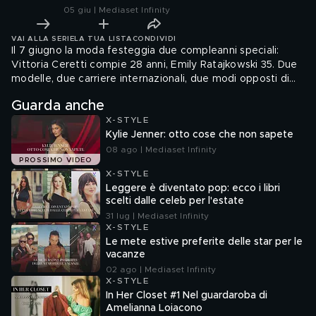
05 giu | Mediaset Infinity
VAI ALLA SERIE
LA TUA LISTA
CONDIVIDI
Il 7 giugno la moda festeggia due compleanni speciali:
Vittoria Ceretti compie 28 anni, Emily Ratajkowski 35. Due
modelle, due carriere internazionali, due modi opposti di
incarnare il fascino contemporaneo. Ceretti è la regina
Guarda anche
delle passerelle e del lusso silenzioso, Ratajkowski la
X-STYLE
celebrity che ha trasformato corpo, immagine e social in
Kylie Jenner: otto cose che non sapete
potere culturale.
08 ago | Mediaset Infinity
PROSSIMO VIDEO
X-STYLE
Leggere è diventato pop: ecco i libri
scelti dalle celeb per l'estate
31 lug | Mediaset Infinity
X-STYLE
Le mete estive preferite delle star per le
vacanze
02 ago | Mediaset Infinity
X-STYLE
In Her Closet #1 Nel guardaroba di
Amelianna Loiacono