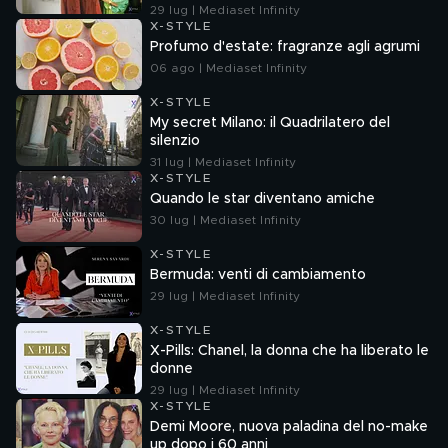
29 lug | Mediaset Infinity
X-STYLE
Profumo d'estate: fragranze agli agrumi
06 ago | Mediaset Infinity
X-STYLE
My secret Milano: il Quadrilatero del
silenzio
31 lug | Mediaset Infinity
X-STYLE
Quando le star diventano amiche
30 lug | Mediaset Infinity
X-STYLE
Bermuda: venti di cambiamento
29 lug | Mediaset Infinity
X-STYLE
X-Pills: Chanel, la donna che ha liberato le
donne
29 lug | Mediaset Infinity
X-STYLE
Demi Moore, nuova paladina del no-make
up dopo i 60 anni