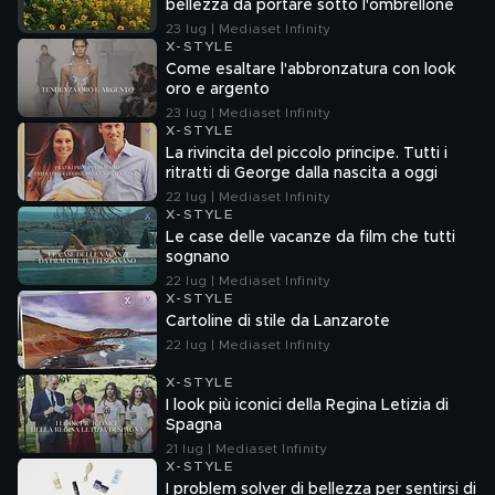
bellezza da portare sotto l'ombrellone
23 lug | Mediaset Infinity
X-STYLE
Come esaltare l'abbronzatura con look
oro e argento
23 lug | Mediaset Infinity
X-STYLE
La rivincita del piccolo principe. Tutti i
ritratti di George dalla nascita a oggi
22 lug | Mediaset Infinity
X-STYLE
Le case delle vacanze da film che tutti
sognano
22 lug | Mediaset Infinity
X-STYLE
Cartoline di stile da Lanzarote
22 lug | Mediaset Infinity
X-STYLE
I look più iconici della Regina Letizia di
Spagna
21 lug | Mediaset Infinity
X-STYLE
I problem solver di bellezza per sentirsi di