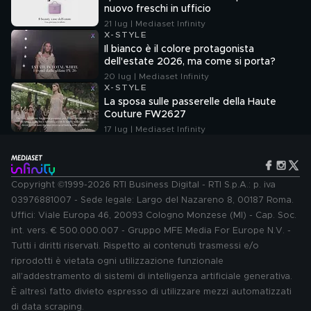
nuovo freschi in ufficio
21 lug | Mediaset Infinity
X-STYLE
Il bianco è il colore protagonista
dell'estate 2026, ma come si porta?
20 lug | Mediaset Infinity
X-STYLE
La sposa sulle passerelle della Haute
Couture FW2627
17 lug | Mediaset Infinity
Copyright ©1999-2026 RTI Business Digital - RTI S.p.A.: p. iva
03976881007 - Sede legale: Largo del Nazareno 8, 00187 Roma.
Uffici: Viale Europa 46, 20093 Cologno Monzese (MI) - Cap. Soc.
int. vers. € 500.000.007 - Gruppo MFE Media For Europe N.V. -
Tutti i diritti riservati. Rispetto ai contenuti trasmessi e/o
riprodotti è vietata ogni utilizzazione funzionale
all'addestramento di sistemi di intelligenza artificiale generativa.
È altresì fatto divieto espresso di utilizzare mezzi automatizzati
di data scraping.