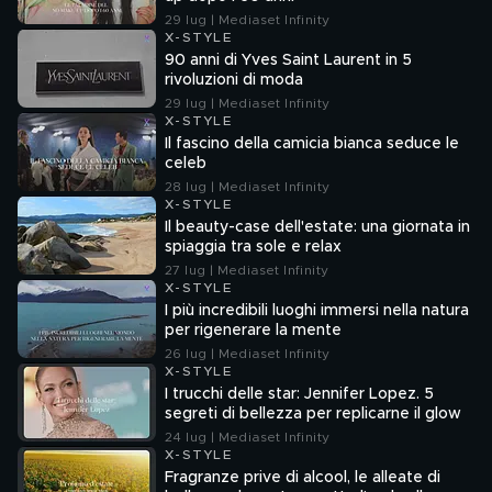
29 lug | Mediaset Infinity
X-STYLE
90 anni di Yves Saint Laurent in 5
rivoluzioni di moda
29 lug | Mediaset Infinity
X-STYLE
Il fascino della camicia bianca seduce le
celeb
28 lug | Mediaset Infinity
X-STYLE
Il beauty-case dell'estate: una giornata in
spiaggia tra sole e relax
27 lug | Mediaset Infinity
X-STYLE
I più incredibili luoghi immersi nella natura
per rigenerare la mente
26 lug | Mediaset Infinity
X-STYLE
I trucchi delle star: Jennifer Lopez. 5
segreti di bellezza per replicarne il glow
24 lug | Mediaset Infinity
X-STYLE
Fragranze prive di alcool, le alleate di