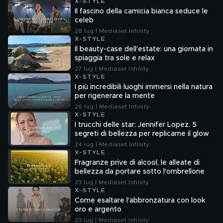
X-STYLE
Il fascino della camicia bianca seduce le
celeb
28 lug | Mediaset Infinity
X-STYLE
Il beauty-case dell'estate: una giornata in
spiaggia tra sole e relax
27 lug | Mediaset Infinity
X-STYLE
I più incredibili luoghi immersi nella natura
per rigenerare la mente
26 lug | Mediaset Infinity
X-STYLE
I trucchi delle star: Jennifer Lopez. 5
segreti di bellezza per replicarne il glow
24 lug | Mediaset Infinity
X-STYLE
Fragranze prive di alcool, le alleate di
bellezza da portare sotto l'ombrellone
23 lug | Mediaset Infinity
X-STYLE
Come esaltare l'abbronzatura con look
oro e argento
23 lug | Mediaset Infinity