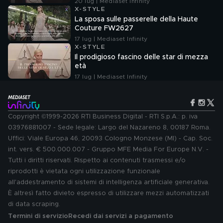
20 lug | Mediaset Infinity
X-STYLE
La sposa sulle passerelle della Haute
Couture FW2627
17 lug | Mediaset Infinity
X-STYLE
Il prodigioso fascino delle star di mezza
età
17 lug | Mediaset Infinity
Copyright ©1999-2026 RTI Business Digital - RTI S.p.A.: p. iva
03976881007 - Sede legale: Largo del Nazareno 8, 00187 Roma.
Uffici: Viale Europa 46, 20093 Cologno Monzese (MI) - Cap. Soc.
int. vers. € 500.000.007 - Gruppo MFE Media For Europe N.V. -
Tutti i diritti riservati. Rispetto ai contenuti trasmessi e/o
riprodotti è vietata ogni utilizzazione funzionale
all'addestramento di sistemi di intelligenza artificiale generativa.
È altresì fatto divieto espresso di utilizzare mezzi automatizzati
di data scraping.
Termini di servizio
Recedi dai servizi a pagamento