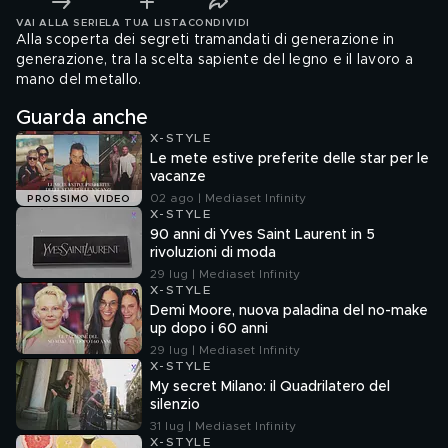
VAI ALLA SERIE
LA TUA LISTA
CONDIVIDI
Alla scoperta dei segreti tramandati di generazione in
generazione, tra la scelta sapiente del legno e il lavoro a
mano del metallo.
Guarda anche
X-STYLE
Le mete estive preferite delle star per le
vacanze
02 ago | Mediaset Infinity
PROSSIMO VIDEO
X-STYLE
90 anni di Yves Saint Laurent in 5
rivoluzioni di moda
29 lug | Mediaset Infinity
X-STYLE
Demi Moore, nuova paladina del no-make
up dopo i 60 anni
29 lug | Mediaset Infinity
X-STYLE
My secret Milano: il Quadrilatero del
silenzio
31 lug | Mediaset Infinity
X-STYLE