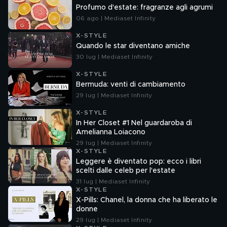
Profumo d'estate: fragranze agli agrumi
06 ago | Mediaset Infinity
X-STYLE
Quando le star diventano amiche
30 lug | Mediaset Infinity
X-STYLE
Bermuda: venti di cambiamento
29 lug | Mediaset Infinity
X-STYLE
In Her Closet #1 Nel guardaroba di
Amelianna Loiacono
29 lug | Mediaset Infinity
X-STYLE
Leggere è diventato pop: ecco i libri
scelti dalle celeb per l'estate
31 lug | Mediaset Infinity
X-STYLE
X-Pills: Chanel, la donna che ha liberato le
donne
29 lug | Mediaset Infinity