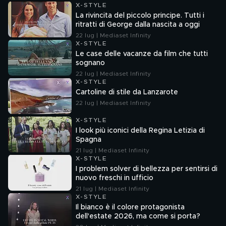
X-STYLE
La rivincita del piccolo principe. Tutti i
ritratti di George dalla nascita a oggi
22 lug | Mediaset Infinity
X-STYLE
Le case delle vacanze da film che tutti
sognano
22 lug | Mediaset Infinity
X-STYLE
Cartoline di stile da Lanzarote
22 lug | Mediaset Infinity
X-STYLE
I look più iconici della Regina Letizia di
Spagna
21 lug | Mediaset Infinity
X-STYLE
I problem solver di bellezza per sentirsi di
nuovo freschi in ufficio
21 lug | Mediaset Infinity
X-STYLE
Il bianco è il colore protagonista
dell'estate 2026, ma come si porta?