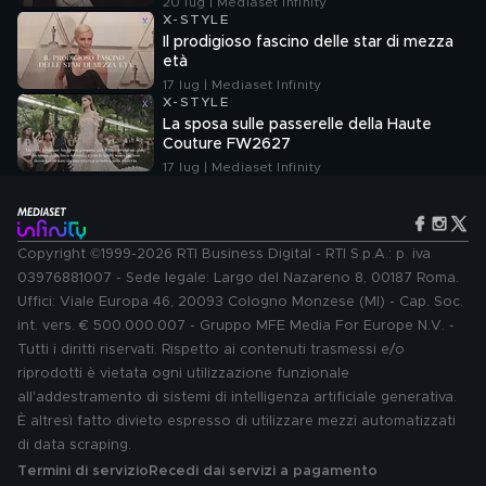
20 lug | Mediaset Infinity
X-STYLE
Il prodigioso fascino delle star di mezza
età
17 lug | Mediaset Infinity
X-STYLE
La sposa sulle passerelle della Haute
Couture FW2627
17 lug | Mediaset Infinity
Copyright ©1999-2026 RTI Business Digital - RTI S.p.A.: p. iva
03976881007 - Sede legale: Largo del Nazareno 8, 00187 Roma.
Uffici: Viale Europa 46, 20093 Cologno Monzese (MI) - Cap. Soc.
int. vers. € 500.000.007 - Gruppo MFE Media For Europe N.V. -
Tutti i diritti riservati. Rispetto ai contenuti trasmessi e/o
riprodotti è vietata ogni utilizzazione funzionale
all'addestramento di sistemi di intelligenza artificiale generativa.
È altresì fatto divieto espresso di utilizzare mezzi automatizzati
di data scraping.
Termini di servizio
Recedi dai servizi a pagamento