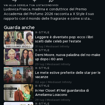
VAI ALLA SERIE
LA TUA LISTA
CONDIVIDI
Ludovica Frasca, madrina e conduttrice del Premio
Accademia del Profumo 2026 racconta a X Style il suo
rapporto con il mondo delle fragranze e come si sta
preparando alla cerimonia in programma per il 20
Guarda anche
settembre.
X-STYLE
Leggere è diventato pop: ecco i libri
scelti dalle celeb per l'estate
31 lug | Mediaset Infinity
PROSSIMO VIDEO
X-STYLE
Demi Moore, nuova paladina del no-make
up dopo i 60 anni
29 lug | Mediaset Infinity
X-STYLE
Le mete estive preferite delle star per le
vacanze
02 ago | Mediaset Infinity
X-STYLE
In Her Closet #1 Nel guardaroba di
Amelianna Loiacono
29 lug | Mediaset Infinity
X-STYLE