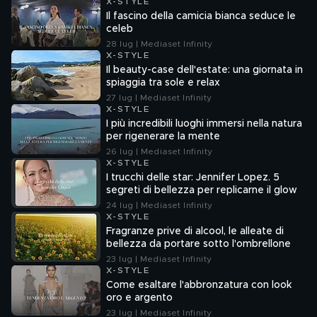
X-STYLE
Il fascino della camicia bianca seduce le
celeb
28 lug | Mediaset Infinity
X-STYLE
Il beauty-case dell'estate: una giornata in
spiaggia tra sole e relax
27 lug | Mediaset Infinity
X-STYLE
I più incredibili luoghi immersi nella natura
per rigenerare la mente
26 lug | Mediaset Infinity
X-STYLE
I trucchi delle star: Jennifer Lopez. 5
segreti di bellezza per replicarne il glow
24 lug | Mediaset Infinity
X-STYLE
Fragranze prive di alcool, le alleate di
bellezza da portare sotto l'ombrellone
23 lug | Mediaset Infinity
X-STYLE
Come esaltare l'abbronzatura con look
oro e argento
23 lug | Mediaset Infinity