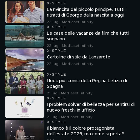
X-STYLE
La rivincita del piccolo principe. Tutti i
ritratti di George dalla nascita a oggi
22 lug | Mediaset Infinity
X-STYLE
Le case delle vacanze da film che tutti
sognano
22 lug | Mediaset Infinity
X-STYLE
Cartoline di stile da Lanzarote
22 lug | Mediaset Infinity
X-STYLE
I look più iconici della Regina Letizia di
Spagna
21 lug | Mediaset Infinity
X-STYLE
I problem solver di bellezza per sentirsi di
nuovo freschi in ufficio
21 lug | Mediaset Infinity
X-STYLE
Il bianco è il colore protagonista
dell'estate 2026, ma come si porta?