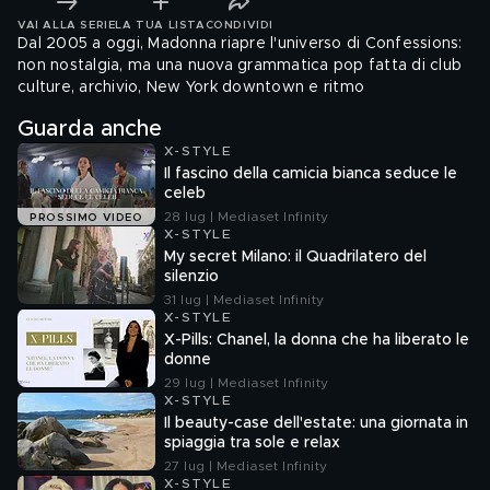
VAI ALLA SERIE
LA TUA LISTA
CONDIVIDI
Dal 2005 a oggi, Madonna riapre l'universo di Confessions:
non nostalgia, ma una nuova grammatica pop fatta di club
culture, archivio, New York downtown e ritmo
Guarda anche
X-STYLE
Il fascino della camicia bianca seduce le
celeb
28 lug | Mediaset Infinity
PROSSIMO VIDEO
X-STYLE
My secret Milano: il Quadrilatero del
silenzio
31 lug | Mediaset Infinity
X-STYLE
X-Pills: Chanel, la donna che ha liberato le
donne
29 lug | Mediaset Infinity
X-STYLE
Il beauty-case dell'estate: una giornata in
spiaggia tra sole e relax
27 lug | Mediaset Infinity
X-STYLE