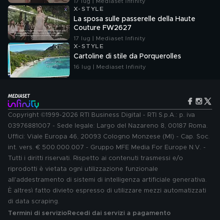
17 lug | Mediaset Infinity
X-STYLE
La sposa sulle passerelle della Haute
Couture FW2627
17 lug | Mediaset Infinity
X-STYLE
Cartoline di stile da Porquerolles
16 lug | Mediaset Infinity
Copyright ©1999-2026 RTI Business Digital - RTI S.p.A.: p. iva
03976881007 - Sede legale: Largo del Nazareno 8, 00187 Roma.
Uffici: Viale Europa 46, 20093 Cologno Monzese (MI) - Cap. Soc.
int. vers. € 500.000.007 - Gruppo MFE Media For Europe N.V. -
Tutti i diritti riservati. Rispetto ai contenuti trasmessi e/o
riprodotti è vietata ogni utilizzazione funzionale
all'addestramento di sistemi di intelligenza artificiale generativa.
È altresì fatto divieto espresso di utilizzare mezzi automatizzati
di data scraping.
Termini di servizio
Recedi dai servizi a pagamento