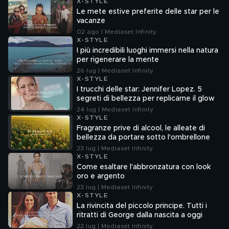
X-STYLE
Le mete estive preferite delle star per le
vacanze
02 ago | Mediaset Infinity
X-STYLE
I più incredibili luoghi immersi nella natura
per rigenerare la mente
26 lug | Mediaset Infinity
X-STYLE
I trucchi delle star: Jennifer Lopez. 5
segreti di bellezza per replicarne il glow
24 lug | Mediaset Infinity
X-STYLE
Fragranze prive di alcool, le alleate di
bellezza da portare sotto l'ombrellone
23 lug | Mediaset Infinity
X-STYLE
Come esaltare l'abbronzatura con look
oro e argento
23 lug | Mediaset Infinity
X-STYLE
La rivincita del piccolo principe. Tutti i
ritratti di George dalla nascita a oggi
22 lug | Mediaset Infinity