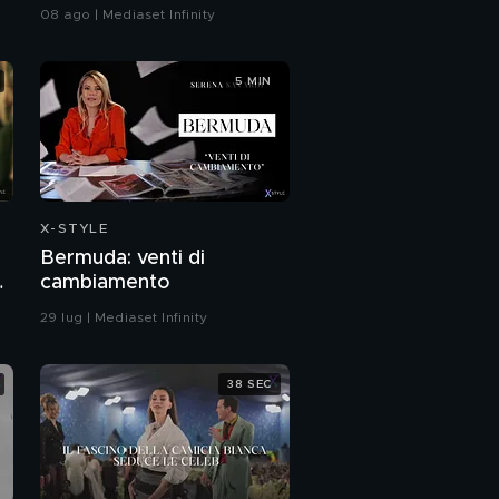
08 ago | Mediaset Infinity
5 MIN
X-STYLE
Bermuda: venti di
a
cambiamento
29 lug | Mediaset Infinity
38 SEC