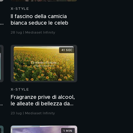
X-STYLE
Il fascino della camicia
bianca seduce le celeb
28 lug | Mediaset Infinity
41 SEC
X-STYLE
Fragranze prive di alcool,
i
le alleate di bellezza da
e
portare sotto
23 lug | Mediaset Infinity
l'ombrellone
1 MIN