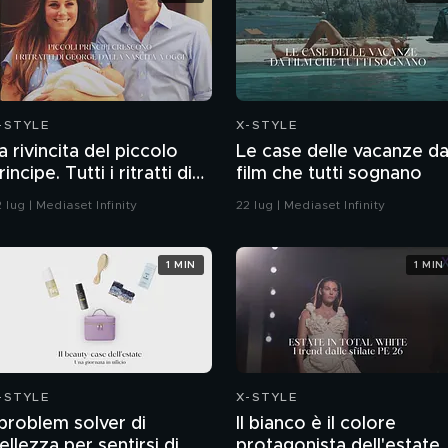
-STYLE
X-STYLE
a rivincita del piccolo
Le case delle vacanze d
rincipe. Tutti i ritratti di
film che tutti sognano
eorge dalla nascita a
 lug | Mediaset Infinity
22 lug | Mediaset Infinity
ggi
1 MIN
1 MIN
-STYLE
X-STYLE
 problem solver di
Il bianco è il colore
ellezza per sentirsi di
protagonista dell'estate