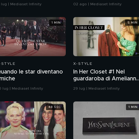
eleb per l'estate
 lug | Mediaset Infinity
02 ago | Mediaset Infinity
1 MIN
5 MIN
-STYLE
X-STYLE
uando le star diventano
In Her Closet #1 Nel
miche
guardaroba di Ameliann
Loiacono
 lug | Mediaset Infinity
29 lug | Mediaset Infinity
48 SEC
1 MIN