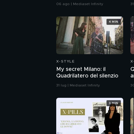
c
06 ago | Mediaset Infinity
31
4 MIN
X-STYLE
X
My secret Milano: il
Q
Quadrilatero del silenzio
a
31 lug | Mediaset Infinity
30
3 MIN