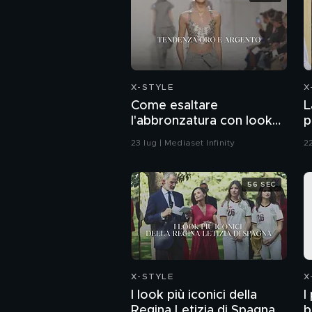
X-STYLE
X
Come esaltare
L
l'abbronzatura con look
p
oro e argento
G
23 lug | Mediaset Infinity
22
o
56 SEC
X-STYLE
X
I look più iconici della
I
Regina Letizia di Spagna
b