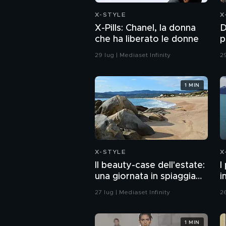
X-STYLE
X
X-Pills: Chanel, la donna
D
che ha liberato le donne
p
d
29 lug | Mediaset Infinity
29
1 MIN
X-STYLE
X
Il beauty-case dell'estate:
I
una giornata in spiaggia
i
tra sole e relax
r
27 lug | Mediaset Infinity
26
1 MIN