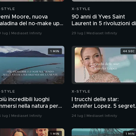
-STYLE
X-STYLE
emi Moore, nuova
90 anni di Yves Saint
aladina del no-make up
Laurent in 5 rivoluzioni di
opo i 60 anni
moda
 lug | Mediaset Infinity
29 lug | Mediaset Infinity
1 MIN
44 SEC
-STYLE
X-STYLE
 più incredibili luoghi
I trucchi delle star:
mmersi nella natura per
Jennifer Lopez. 5 segret
igenerare la mente
di bellezza per replicarn
 lug | Mediaset Infinity
24 lug | Mediaset Infinity
il glow
1 MIN
1 MIN