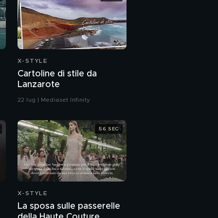
X-STYLE
a
Cartoline di stile da
Lanzarote
22 lug | Mediaset Infinity
56 SEC
X-STYLE
La sposa sulle passerelle
della Haute Couture