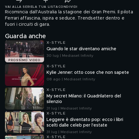
VAI ALLA SERIE
LA TUA LISTA
CONDIVIDI
Ricomincia dall'Australia la stagione dei Gran Premi. Il pilota
Ferrari affascina, ispira e seduce. Trendsetter dentro e
fuori i circuiti di gara.
Guarda anche
X-STYLE
Quando le star diventano amiche
30 lug | Mediaset Infinity
PROSSIMO VIDEO
X-STYLE
Kylie Jenner: otto cose che non sapete
08 ago | Mediaset Infinity
X-STYLE
My secret Milano: il Quadrilatero del
silenzio
31 lug | Mediaset Infinity
X-STYLE
Leggere è diventato pop: ecco i libri
scelti dalle celeb per l'estate
31 lug | Mediaset Infinity
X-STYLE