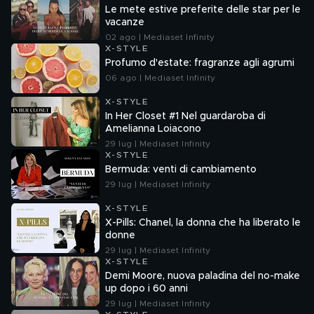
Le mete estive preferite delle star per le
vacanze
02 ago | Mediaset Infinity
X-STYLE
Profumo d'estate: fragranze agli agrumi
06 ago | Mediaset Infinity
X-STYLE
In Her Closet #1 Nel guardaroba di
Amelianna Loiacono
29 lug | Mediaset Infinity
X-STYLE
Bermuda: venti di cambiamento
29 lug | Mediaset Infinity
X-STYLE
X-Pills: Chanel, la donna che ha liberato le
donne
29 lug | Mediaset Infinity
X-STYLE
Demi Moore, nuova paladina del no-make
up dopo i 60 anni
29 lug | Mediaset Infinity