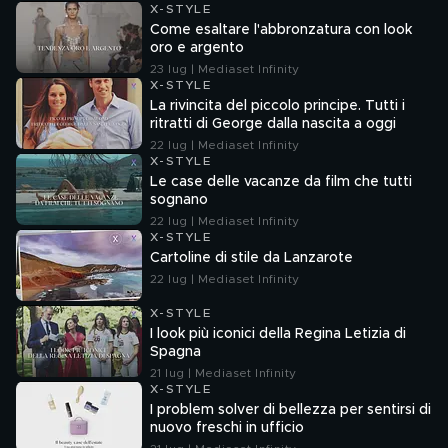
X-STYLE
Come esaltare l'abbronzatura con look
oro e argento
23 lug | Mediaset Infinity
X-STYLE
La rivincita del piccolo principe. Tutti i
ritratti di George dalla nascita a oggi
22 lug | Mediaset Infinity
X-STYLE
Le case delle vacanze da film che tutti
sognano
22 lug | Mediaset Infinity
X-STYLE
Cartoline di stile da Lanzarote
22 lug | Mediaset Infinity
X-STYLE
I look più iconici della Regina Letizia di
Spagna
21 lug | Mediaset Infinity
X-STYLE
I problem solver di bellezza per sentirsi di
nuovo freschi in ufficio