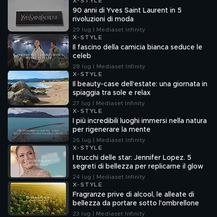
X-STYLE
90 anni di Yves Saint Laurent in 5
rivoluzioni di moda
29 lug | Mediaset Infinity
X-STYLE
Il fascino della camicia bianca seduce le
celeb
28 lug | Mediaset Infinity
X-STYLE
Il beauty-case dell'estate: una giornata in
spiaggia tra sole e relax
27 lug | Mediaset Infinity
X-STYLE
I più incredibili luoghi immersi nella natura
per rigenerare la mente
26 lug | Mediaset Infinity
X-STYLE
I trucchi delle star: Jennifer Lopez. 5
segreti di bellezza per replicarne il glow
24 lug | Mediaset Infinity
X-STYLE
Fragranze prive di alcool, le alleate di
bellezza da portare sotto l'ombrellone
23 lug | Mediaset Infinity