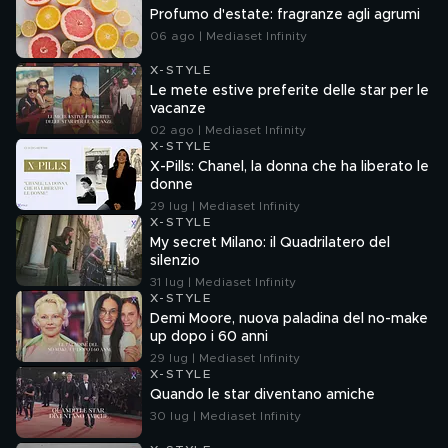
Profumo d'estate: fragranze agli agrumi
06 ago | Mediaset Infinity
X-STYLE
Le mete estive preferite delle star per le
vacanze
02 ago | Mediaset Infinity
X-STYLE
X-Pills: Chanel, la donna che ha liberato le
donne
29 lug | Mediaset Infinity
X-STYLE
My secret Milano: il Quadrilatero del
silenzio
31 lug | Mediaset Infinity
X-STYLE
Demi Moore, nuova paladina del no-make
up dopo i 60 anni
29 lug | Mediaset Infinity
X-STYLE
Quando le star diventano amiche
30 lug | Mediaset Infinity