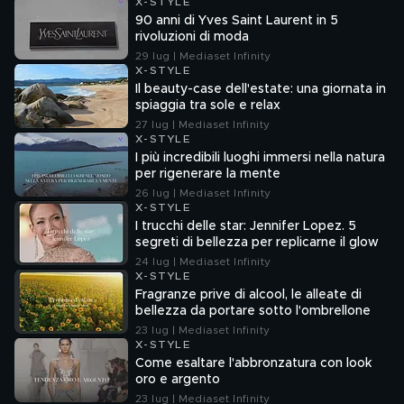
X-STYLE
90 anni di Yves Saint Laurent in 5
rivoluzioni di moda
29 lug | Mediaset Infinity
X-STYLE
Il beauty-case dell'estate: una giornata in
spiaggia tra sole e relax
27 lug | Mediaset Infinity
X-STYLE
I più incredibili luoghi immersi nella natura
per rigenerare la mente
26 lug | Mediaset Infinity
X-STYLE
I trucchi delle star: Jennifer Lopez. 5
segreti di bellezza per replicarne il glow
24 lug | Mediaset Infinity
X-STYLE
Fragranze prive di alcool, le alleate di
bellezza da portare sotto l'ombrellone
23 lug | Mediaset Infinity
X-STYLE
Come esaltare l'abbronzatura con look
oro e argento
23 lug | Mediaset Infinity