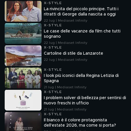
X-STYLE
La rivincita del piccolo principe. Tutti i
ritratti di George dalla nascita a oggi
22 lug | Mediaset Infinity
X-STYLE
Le case delle vacanze da film che tutti
sognano
22 lug | Mediaset Infinity
X-STYLE
Cartoline di stile da Lanzarote
22 lug | Mediaset Infinity
X-STYLE
I look più iconici della Regina Letizia di
Spagna
21 lug | Mediaset Infinity
X-STYLE
I problem solver di bellezza per sentirsi di
nuovo freschi in ufficio
21 lug | Mediaset Infinity
X-STYLE
Il bianco è il colore protagonista
dell'estate 2026, ma come si porta?