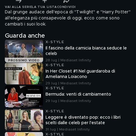
VAI ALLA SERIE
LA TUA LISTA
CONDIVIDI
Dal grunge audace dell'epoca di "Twilight" e "Harry Potter"
all'eleganza più consapevole di oggi, ecco come sono
cambiati i suoi look.
Guarda anche
X-STYLE
Il fascino della camicia bianca seduce le
celeb
28 lug | Mediaset Infinity
PROSSIMO VIDEO
X-STYLE
In Her Closet #1 Nel guardaroba di
Amelianna Loiacono
29 lug | Mediaset Infinity
X-STYLE
Bermuda: venti di cambiamento
29 lug | Mediaset Infinity
X-STYLE
Leggere è diventato pop: ecco i libri
scelti dalle celeb per l'estate
31 lug | Mediaset Infinity
X-STYLE