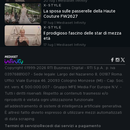
20 lug | Mediaset Infinity
X-STYLE
La sposa sulle passerelle della Haute
Couture FW2627
17 lug | Mediaset Infinity
X-STYLE
Il prodigioso fascino delle star di mezza
età
17 lug | Mediaset Infinity
Copyright ©1999-2026 RTI Business Digital - RTI S.p.A.: p. iva
03976881007 - Sede legale: Largo del Nazareno 8, 00187 Roma.
Uffici: Viale Europa 46, 20093 Cologno Monzese (MI) - Cap. Soc.
int. vers. € 500.000.007 - Gruppo MFE Media For Europe N.V. -
Tutti i diritti riservati. Rispetto ai contenuti trasmessi e/o
riprodotti è vietata ogni utilizzazione funzionale
all'addestramento di sistemi di intelligenza artificiale generativa.
È altresì fatto divieto espresso di utilizzare mezzi automatizzati
di data scraping.
Termini di servizio
Recedi dai servizi a pagamento