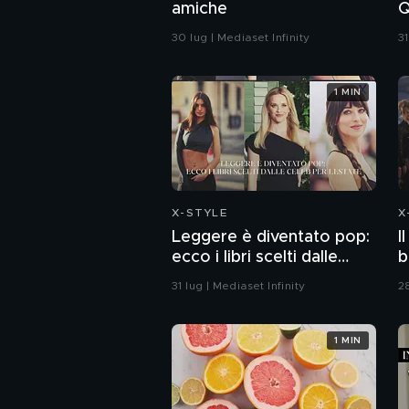
amiche
Q
30 lug | Mediaset Infinity
31
1 MIN
X-STYLE
X
Leggere è diventato pop:
I
ecco i libri scelti dalle
b
celeb per l'estate
31 lug | Mediaset Infinity
28
1 MIN