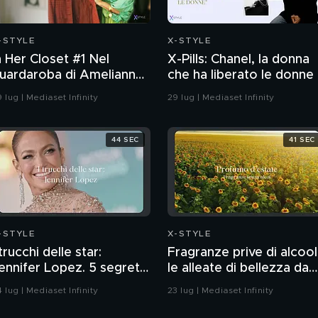
-STYLE
X-STYLE
n Her Closet #1 Nel
X-Pills: Chanel, la donna
uardaroba di Amelianna
che ha liberato le donne
oiacono
 lug | Mediaset Infinity
29 lug | Mediaset Infinity
44 SEC
41 SEC
-STYLE
X-STYLE
 trucchi delle star:
Fragranze prive di alcool
ennifer Lopez. 5 segreti
le alleate di bellezza da
i bellezza per replicarne
portare sotto
 lug | Mediaset Infinity
23 lug | Mediaset Infinity
l glow
l'ombrellone