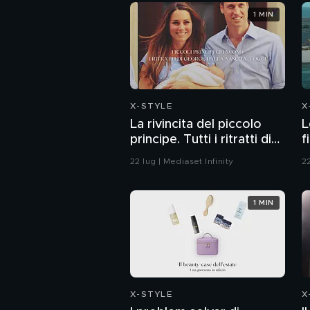
1 MIN
X-STYLE
X
La rivincita del piccolo
L
principe. Tutti i ritratti di
f
George dalla nascita a
22 lug | Mediaset Infinity
22
oggi
1 MIN
X-STYLE
X