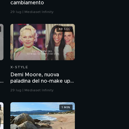
cambiamento
29 lug | Mediaset Infinity
48 SEC
X-STYLE
Demi Moore, nuova
paladina del no-make up
dopo i 60 anni
29 lug | Mediaset Infinity
1 MIN