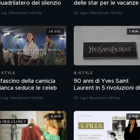
uadrilatero del silenzio
delle star per le vacanze
 lug | Mediaset Infinity
02 ago | Mediaset Infinity
38 SEC
1 MIN
-STYLE
X-STYLE
l fascino della camicia
90 anni di Yves Saint
ianca seduce le celeb
Laurent in 5 rivoluzioni di
moda
 lug | Mediaset Infinity
29 lug | Mediaset Infinity
5 MIN
3 MIN