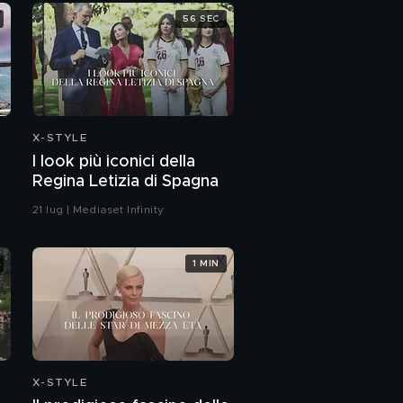
56 SEC
X-STYLE
I look più iconici della
Regina Letizia di Spagna
21 lug | Mediaset Infinity
1 MIN
X-STYLE