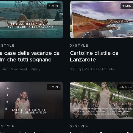
1 MIN
1 MIN
-STYLE
X-STYLE
e case delle vacanze da
Cartoline di stile da
ilm che tutti sognano
Lanzarote
 lug | Mediaset Infinity
22 lug | Mediaset Infinity
1 MIN
56 SEC
-STYLE
X-STYLE