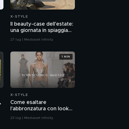
X-STYLE
Il beauty-case dell'estate:
una giornata in spiaggia
tra sole e relax
27 lug | Mediaset Infinity
1 MIN
X-STYLE
,
Come esaltare
l'abbronzatura con look
oro e argento
23 lug | Mediaset Infinity