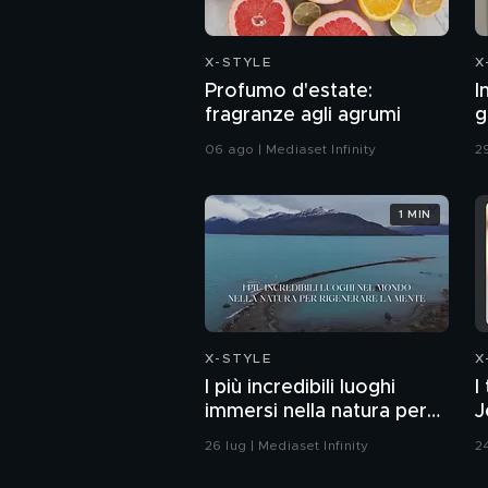
X-STYLE
X
Profumo d'estate:
I
fragranze agli agrumi
g
L
06 ago | Mediaset Infinity
29
1 MIN
X-STYLE
X
I più incredibili luoghi
I
immersi nella natura per
J
rigenerare la mente
d
26 lug | Mediaset Infinity
24
i